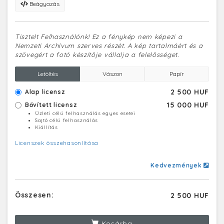
Beágyazás
Tisztelt Felhasználónk! Ez a fénykép nem képezi a
Nemzeti Archívum szerves részét. A kép tartalmáért és a
szövegért a fotó készítője vállalja a felelősséget.
Letöltés
Vászon
Papír
2 500 HUF
Alap licensz
15 000 HUF
Bővített licensz
Üzleti célú felhasználás egyes esetei
Sajtó célú felhasználás
Kiállítás
Licenszek összehasonlítása
Kedvezmények
Összesen:
2 500 HUF
Kosárba