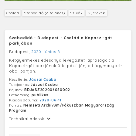
Család
Szabadidő (általános)
Szülők
Gyerekek
Szabadidő - Budapest - Család a Kopaszi-gát
parkjában
Budapest,
2020. június 8.
Kétgyermekes édesanya levegőzteti apróságait a
Kopaszi-gát parkjának üde pázsitján, a Lágymányosi-
öböl partján.
Készítette:
Jászai Csaba
Tulajdonos:
Jászai Csaba
Fájlnév:
BDJASZ202006080002
Láthatóság:
publikus
Kiadás dátuma:
2020-06-11
Forrás:
Nemzeti Archívum/Fókuszban Magyarország
Program
Technikai adatok: