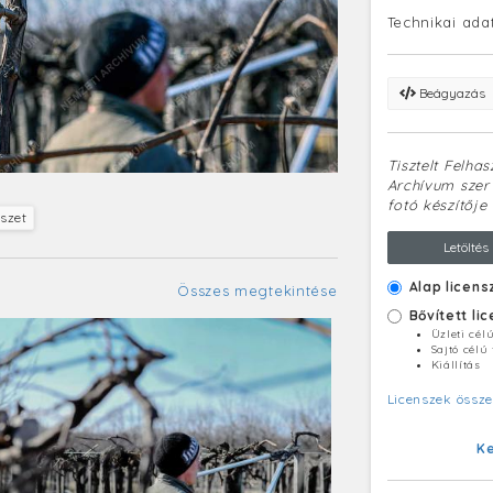
Technikai ada
Beágyazás
Tisztelt Felha
Archívum szerv
fotó készítője 
szet
Letöltés
Alap licens
Összes megtekintése
Bővített li
Üzleti cél
Sajtó célú
Kiállítás
Licenszek össze
K