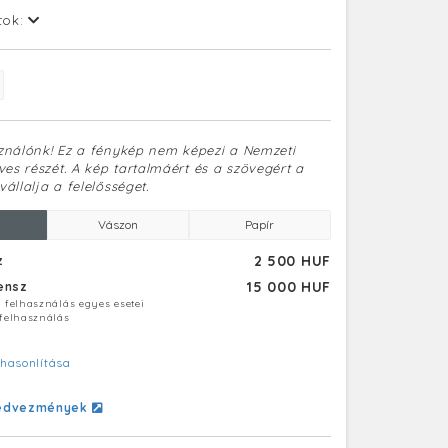
tok:
sználónk! Ez a fénykép nem képezi a Nemzeti
es részét. A kép tartalmáért és a szövegért a
vállalja a felelősséget.
Vászon
Papír
2 500 HUF
z
15 000 HUF
censz
ú felhasználás egyes esetei
 felhasználás
hasonlítása
edvezmények