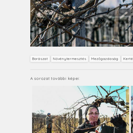
Borászat
Növénytermesztés
Mezőgazdaság
Kerté
A sorozat további képei: