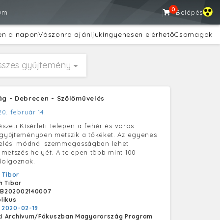
0
um
Belépés
en a napon
Vászonra ajánljuk
Ingyenesen elérhető
Csomagok
sszes gyűjtemény
g - Debrecen - Szőlőművelés
0. február 14.
észeti Kísérleti Telepen a fehér és vörös
agyűjteményben metszik a tőkéket. Az egyenes
lési módnál szemmagasságban lehet
metszés helyét. A telepen több mint 100
 dolgoznak.
 Tibor
h Tibor
B202002140007
likus
:
2020-02-19
i Archívum/Fókuszban Magyarország Program