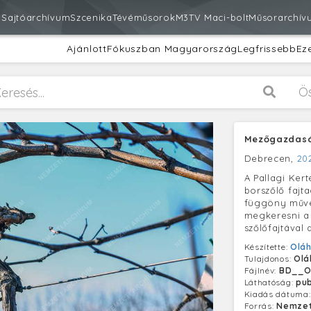
m
Sajtóarchívum
Szcenika
Tévéműsorok
M3
TV Maci-bolt
Műsorarchív
Ajánlott
Fókuszban Magyarország
Legfrissebb
Ez
Ö
Mezőgazdasá
Debrecen,
202
A Pallagi Kert
borszőlő fajt
függöny műve
megkeresni a 
szőlőfajtával
Készítette:
Oláh
Tulajdonos:
Olá
Fájlnév:
BD__O
Láthatóság:
pub
Kiadás dátuma
Forrás:
Nemzet