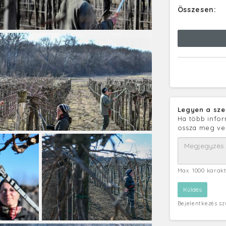
Összesen:
Legyen a sze
Ha több infor
ossza meg ve
Max. 1000 karak
Bejelentkezés s