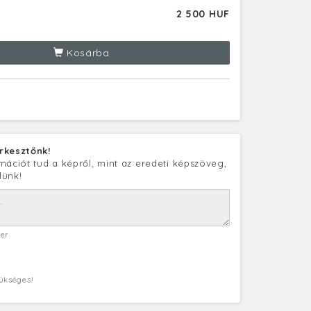
2 500 HUF
Kosárba
rkesztőnk!
mációt tud a képről, mint az eredeti képszöveg,
lünk!
ter
zükséges!