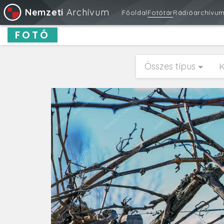
Nemzeti
Archívum
Főoldal
Fotótár
Rádióarchívu
FOTÓ
Összes típus