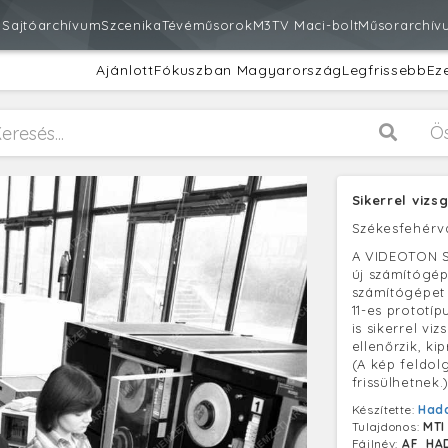
m
Sajtóarchívum
Szcenika
Tévéműsorok
M3
TV Maci-bolt
Műsorarchív
Ajánlott
Fókuszban Magyarország
Legfrissebb
Ez
Ö
Sikerrel viz
Székesfehérv
A VIDEOTON Sz
új számítógép
számítógépet 
11-es prototíp
is sikerrel vi
ellenőrzik, ki
(A kép feldol
frissülhetnek.
Készítette:
Had
Tulajdonos:
MTI
Fájlnév:
AF_HAD