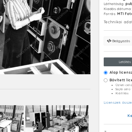
Láthatóság:
pub
Kiadás dátuma
Forrás:
MTI Fo
Technikai ada
Beágyazás
Letöltés
Alap licens
Bővített li
Üzleti cél
Sajtó célú
Kiállítás
Licenszek össze
K