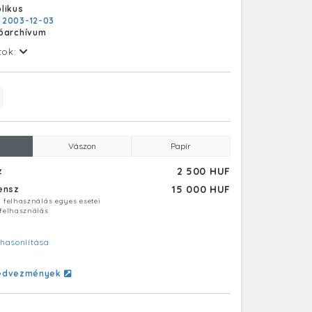
likus
:
2003-12-03
tóarchívum
tok:
Vászon
Papír
2 500 HUF
z
15 000 HUF
censz
ú felhasználás egyes esetei
 felhasználás
hasonlítása
edvezmények