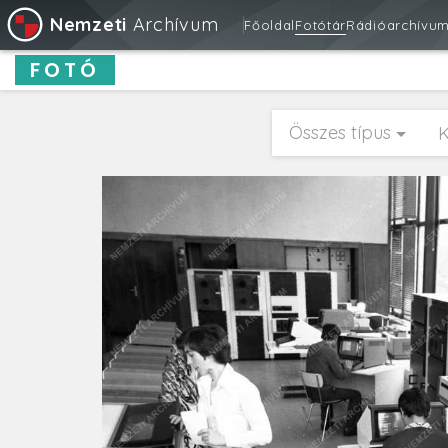
Nemzeti
Archívum
Főoldal
Fotótár
Rádióarchívu
FOTÓ
Összes típus