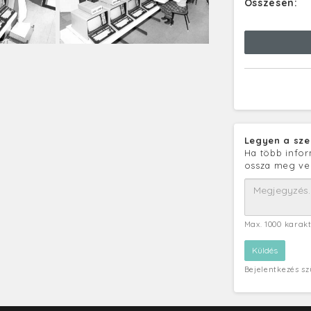
Összesen:
Legyen a sze
Ha több infor
ossza meg ve
Max. 1000 karak
Bejelentkezés s