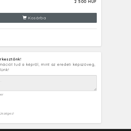
2 500 HUF
Kosárba
rkesztőnk!
mációt tud a képről, mint az eredeti képszöveg,
lünk!
ter
zükséges!