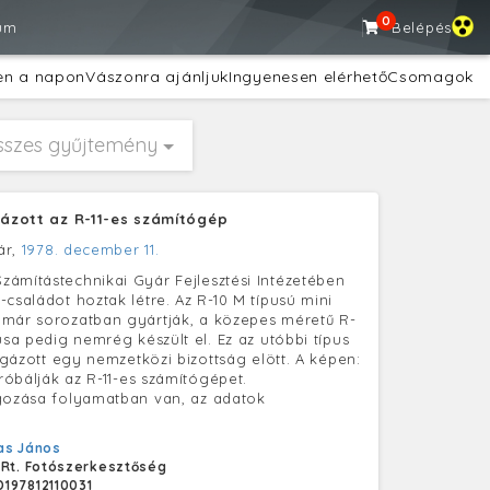
0
um
Belépés
en a napon
Vászonra ajánljuk
Ingyenesen elérhető
Csomagok
sszes gyűjtemény
sgázott az R-11-es számítógép
ár,
1978. december 11.
ámítástechnikai Gyár Fejlesztési Intézetében
-családot hoztak létre. Az R-10 M típusú mini
már sorozatban gyártják, a közepes méretű R-
usa pedig nemrég készült el. Ez az utóbbi típus
zsgázott egy nemzetközi bizottság elött. A képen:
próbálják az R-11-es számítógépet.
gozása folyamatban van, az adatok
)
as János
 Rt. Fotószerkesztőség
197812110031