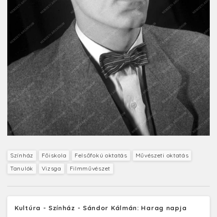
Színház
Főiskola
Felsőfokú oktatás
Művészeti oktatás
Tanulók
Vizsga
Filmművészet
Kultúra - Színház - Sándor Kálmán: Harag napja