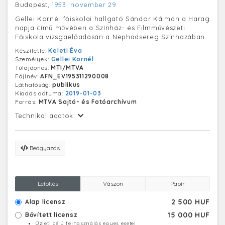
Budapest,
1953. november 29.
Gellei Kornél főiskolai hallgató Sándor Kálmán a Harag
napja című művében a Színház- és Filmművészeti
Főiskola vizsgaelőadásán a Néphadsereg Színházában.
Készítette:
Keleti Éva
Személyek:
Gellei Kornél
Tulajdonos:
MTI/MTVA
Fájlnév:
AFN_EV195311290008
Láthatóság:
publikus
Kiadás dátuma:
2019-01-03
Forrás:
MTVA Sajtó- és Fotóarchívum
Technikai adatok:
Beágyazás
Letöltés
Vászon
Papír
2 500 HUF
Alap licensz
15 000 HUF
Bővített licensz
Üzleti célú felhasználás egyes esetei