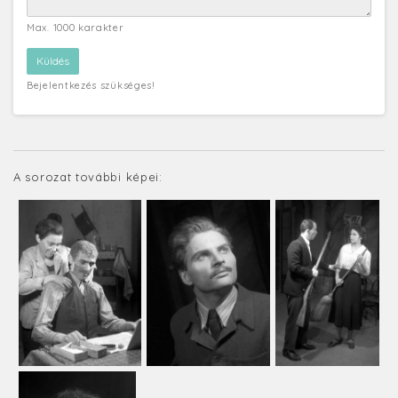
Max. 1000 karakter
Bejelentkezés szükséges!
A sorozat további képei: