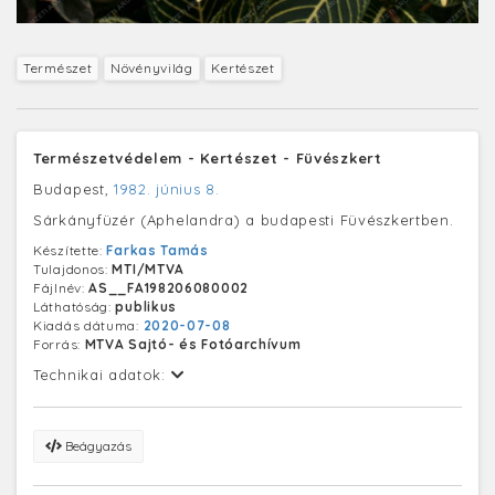
Természet
Növényvilág
Kertészet
Természetvédelem - Kertészet - Füvészkert
Budapest,
1982. június 8.
Sárkányfüzér (Aphelandra) a budapesti Füvészkertben.
Készítette:
Farkas Tamás
Tulajdonos:
MTI/MTVA
Fájlnév:
AS__FA198206080002
Láthatóság:
publikus
Kiadás dátuma:
2020-07-08
Forrás:
MTVA Sajtó- és Fotóarchívum
Technikai adatok:
Beágyazás