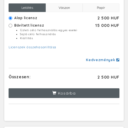
Letöltés
Vászon
Papír
2 500 HUF
Alap licensz
15 000 HUF
Bővített licensz
Üzleti célú felhasználás egyes esetei
Sajtó célú felhasználás
Kiállítás
Licenszek összehasonlítása
Kedvezmények
Összesen:
2 500 HUF
Kosárba