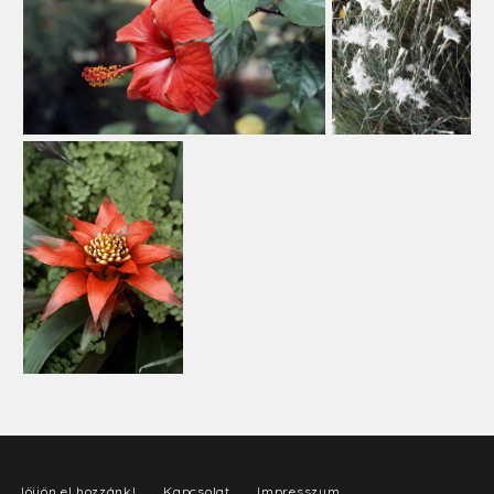
Jöjjön el hozzánk!
Kapcsolat
Impresszum