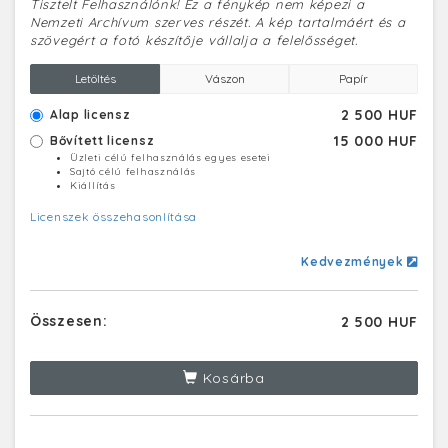
Tisztelt Felhasználónk! Ez a fénykép nem képezi a
Nemzeti Archívum szerves részét. A kép tartalmáért és a
szövegért a fotó készítője vállalja a felelősséget.
Letöltés
Vászon
Papír
2 500 HUF
Alap licensz
15 000 HUF
Bővített licensz
Üzleti célú felhasználás egyes esetei
Sajtó célú felhasználás
Kiállítás
Licenszek összehasonlítása
Kedvezmények
Összesen:
2 500 HUF
Kosárba