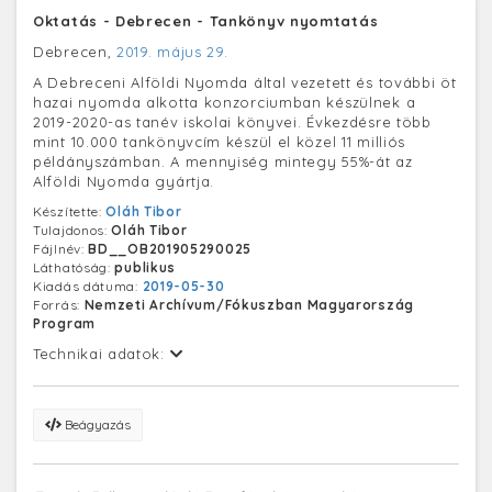
Oktatás - Debrecen - Tankönyv nyomtatás
Debrecen,
2019. május 29.
A Debreceni Alföldi Nyomda által vezetett és további öt
hazai nyomda alkotta konzorciumban készülnek a
2019-2020-as tanév iskolai könyvei. Évkezdésre több
mint 10.000 tankönyvcím készül el közel 11 milliós
példányszámban. A mennyiség mintegy 55%-át az
Alföldi Nyomda gyártja.
Készítette:
Oláh Tibor
Tulajdonos:
Oláh Tibor
Fájlnév:
BD__OB201905290025
Láthatóság:
publikus
Kiadás dátuma:
2019-05-30
Forrás:
Nemzeti Archívum/Fókuszban Magyarország
Program
Technikai adatok:
Beágyazás