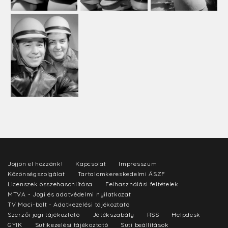
Jöjjön el hozzánk!
Kapcsolat
Impresszum
Közönségszolgálat
Tartalomkereskedelmi ÁSZF
Licenszek összehasonlítása
Felhasználási feltételek
MTVA - Jogi és adatvédelmi nyilatkozat
TV Maci-bolt - Adatkezelési tájékoztató
Szerzői jogi tájékoztató
Játékszabály
RSS
Helpdesk
GYIK
Sütikezelési tájékoztató
Süti beállítások