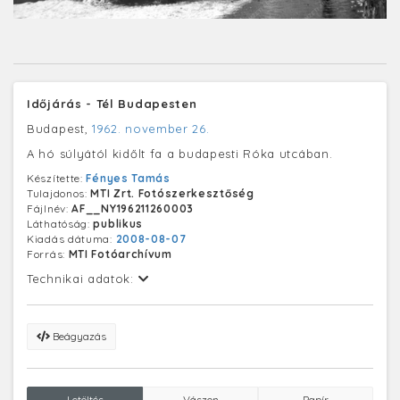
Időjárás - Tél Budapesten
Budapest,
1962. november 26.
A hó súlyától kidőlt fa a budapesti Róka utcában.
Készítette:
Fényes Tamás
Tulajdonos:
MTI Zrt. Fotószerkesztőség
Fájlnév:
AF__NY196211260003
Láthatóság:
publikus
Kiadás dátuma:
2008-08-07
Forrás:
MTI Fotóarchívum
Technikai adatok:
Beágyazás
Letöltés
Vászon
Papír