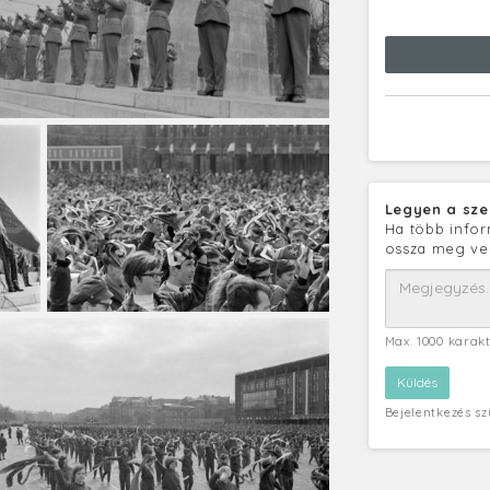
Legyen a sze
Ha több infor
ossza meg ve
Max. 1000 karak
Bejelentkezés s