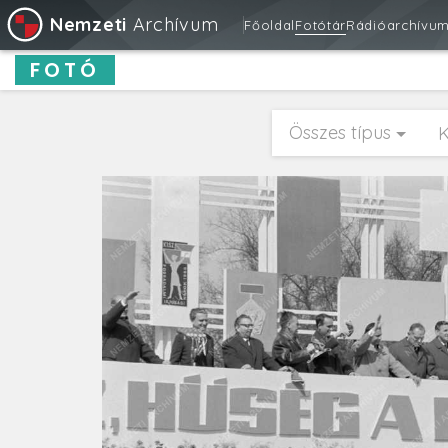
Nemzeti
Archívum
Főoldal
Fotótár
Rádióarchívu
FOTÓ
Összes típus