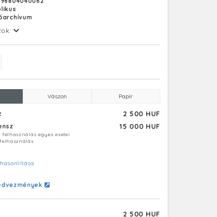
196804040062
likus
tóarchívum
tok:
Vászon
Papír
2 500 HUF
z
15 000 HUF
censz
ú felhasználás egyes esetei
 felhasználás
hasonlítása
edvezmények
2 500 HUF