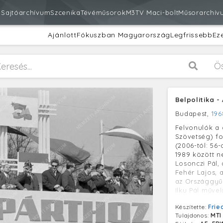
m
Sajtóarchívum
Szcenika
Tévéműsorok
M3
TV Maci-bolt
Műsorarchív
Ajánlott
Fókuszban Magyarország
Legfrissebb
Ez
Ö
Belpolitika 
Budapest,
196
Felvonulók a 
Szövetség) fo
(2006-tól: 56
1989 között n
Losonczi Pál,
Fehér Lajos, a
az Országgyűl
Ilku Pál műve
pártbizottság 
Készítette:
Frie
Országos Taná
Tulajdonos:
MTI
titkára.