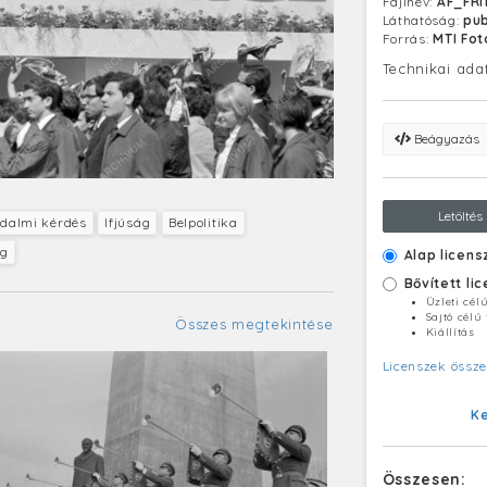
Fájlnév:
AF_FRI
Láthatóság:
pub
Forrás:
MTI Fo
Technikai ada
Beágyazás
Letöltés
dalmi kérdés
Ifjúság
Belpolitika
ég
Alap licens
Bővített li
Üzleti cél
Sajtó célú
Összes megtekintése
Kiállítás
Licenszek össze
K
Összesen: