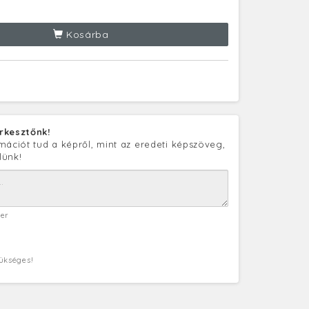
Kosárba
rkesztőnk!
mációt tud a képről, mint az eredeti képszöveg,
lünk!
ter
zükséges!