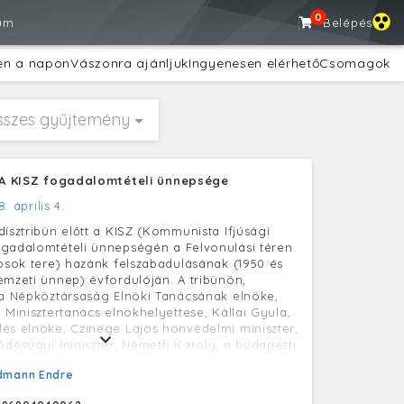
0
um
Belépés
en a napon
Vászonra ajánljuk
Ingyenesen elérhető
Csomagok
sszes gyűjtemény
- A KISZ fogadalomtételi ünnepsége
8. április 4.
dísztribün előtt a KISZ (Kommunista Ifjúsági
gadalomtételi ünnepségén a Felvonulási téren
-osok tere) hazánk felszabadulásának (1950 és
emzeti ünnep) évfordulóján. A tribünön,
 a Népköztársaság Elnöki Tanácsának elnöke,
 Minisztertanács elnökhelyettese, Kállai Gyula,
és elnöke, Czinege Lajos honvédelmi miniszter,
lődésügyi miniszter, Németh Károly, a budapesti
első titkára, Erdei Ferenc, a Hazafias Népfront
dmann Endre
csának főtitkára, Méhes Lajos, a KISZ KB első