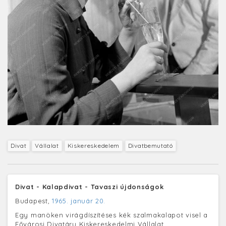
Divat
Vállalat
Kiskereskedelem
Divatbemutató
Divat - Kalapdivat - Tavaszi újdonságok
Budapest,
1965. január 20.
Egy manöken virágdíszítéses kék szalmakalapot visel a
Fővárosi Divatáru Kiskereskedelmi Vállalat