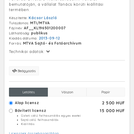
bemutatóján, a vállalat Tanács körúti kiállítási
termében.
Készítette:
Kácsor László
Tulajdonos:
MTI/MTVA
Fájlnév:
AF__KL196501200007
Láthatóság:
publikus
Kiadás dátuma:
2013-09-12
Forrás:
MTVA Sajtó- és Fotóarchívum
Technikai adatok:
Beágyazás
Letöltés
Vászon
Papír
2 500 HUF
Alap licensz
15 000 HUF
Bővített licensz
Üzleti célú felhasználás egyes esetei
Sajtó célú felhasználás
Kiállítás
Licenszek összehasonlítása