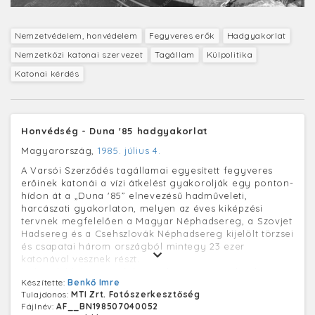
Nemzetvédelem, honvédelem
Fegyveres erők
Hadgyakorlat
Nemzetközi katonai szervezet
Tagállam
Külpolitika
Katonai kérdés
Honvédség - Duna '85 hadgyakorlat
Magyarország,
1985. július 4.
A Varsói Szerződés tagállamai egyesített fegyveres
erőinek katonái a vízi átkelést gyakorolják egy ponton-
hídon át a „Duna '85” elnevezésű hadműveleti,
harcászati gyakorlaton, melyen az éves kiképzési
tervnek megfelelően a Magyar Néphadsereg, a Szovjet
Hadsereg és a Csehszlovák Néphadsereg kijelölt törzsei
és csapatai három országból mintegy 23 ezer
katonával vesznek részt.
(A kép feldolgozása folyamatban van, az adatok
Készítette:
Benkő Imre
frissülhetnek.)
Tulajdonos:
MTI Zrt. Fotószerkesztőség
Fájlnév:
AF__BN198507040052