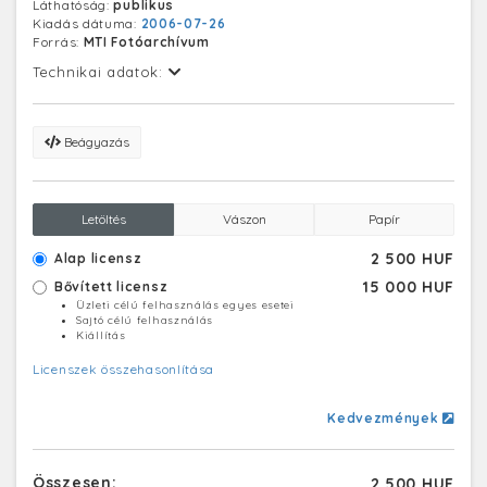
Láthatóság:
publikus
Kiadás dátuma:
2006-07-26
Forrás:
MTI Fotóarchívum
Technikai adatok:
Beágyazás
Letöltés
Vászon
Papír
2 500 HUF
Alap licensz
15 000 HUF
Bővített licensz
Üzleti célú felhasználás egyes esetei
Sajtó célú felhasználás
Kiállítás
Licenszek összehasonlítása
Kedvezmények
Összesen:
2 500 HUF