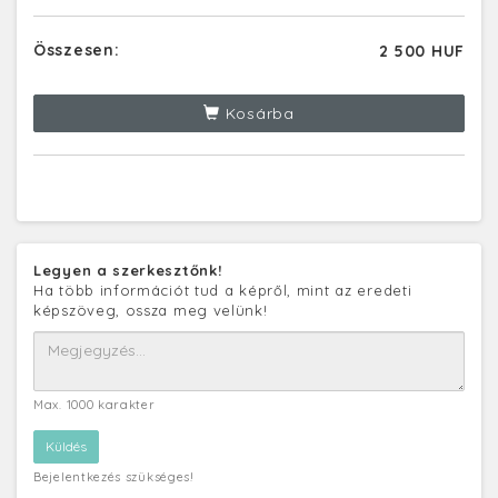
Összesen:
2 500 HUF
Kosárba
Legyen a szerkesztőnk!
Ha több információt tud a képről, mint az eredeti
képszöveg, ossza meg velünk!
Max. 1000 karakter
Bejelentkezés szükséges!