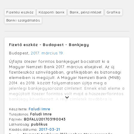
Fizetési eszköz
Központi bank
Bank, pénzintézet
Grafika
Banki szolgáltatás
Fizető eszköz - Budapest - Bankjegy
Budapest,
2017. március 19.
Újfajta ötezer forintos bankjegyet bocsátott ki a
Magyar Nemzeti Bank 2017. március elsejével. Az új
fizetőeszköz színvilágában, grafikájában és biztonsági
elemeiben is megújult. A Magyar Nemzeti Bank (MNB)
2014. és 2018. között folyamatosan újítja meg a
jelenlegi bankjegysorozat címleteit. Ennek első eleme a
megújított tízezer forintos volt majd a húszezerforintos
bankjegy következett. A régi címletek továbbra is
forgalomban maradnak, bevonásuk időpontjáról az
Készítette:
Faludi Imre
MNB később dönt.
Tulajdonos:
Faludi Imre
Fájlnév:
BDFALU201703190043
Láthatóság:
publikus
Kiadás dátuma:
2017-03-21