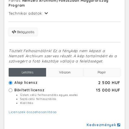
Forrás:
Nemzeti Archívum/Fókuszban Magyarország
Program
Technikai adatok:
Beágyazás
Tisztelt Felhasználónk! Ez a fénykép nem képezi a
Nemzeti Archívum szerves részét. A kép tartalmáért és a
szövegért a fotó készítője vállalja a felelősséget.
Letöltés
Vászon
Papír
2 500 HUF
Alap licensz
15 000 HUF
Bővített licensz
Üzleti célú felhasználás egyes esetei
Sajtó célú felhasználás
Kiállítás
Licenszek összehasonlítása
Kedvezmények