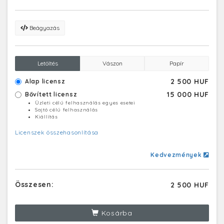
Beágyazás
Letöltés
Vászon
Papír
2 500 HUF
Alap licensz
15 000 HUF
Bővített licensz
Üzleti célú felhasználás egyes esetei
Sajtó célú felhasználás
Kiállítás
Licenszek összehasonlítása
Kedvezmények
Összesen:
2 500 HUF
Kosárba