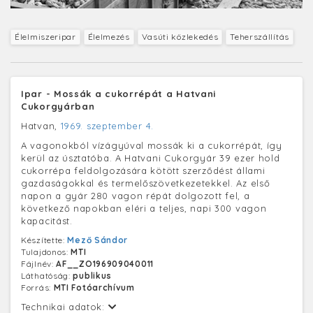
Élelmiszeripar
Élelmezés
Vasúti közlekedés
Teherszállítás
Ipar - Mossák a cukorrépát a Hatvani
Cukorgyárban
Hatvan,
1969. szeptember 4.
A vagonokból vízágyúval mossák ki a cukorrépát, így
kerül az úsztatóba. A Hatvani Cukorgyár 39 ezer hold
cukorrépa feldolgozására kötött szerződést állami
gazdaságokkal és termelőszövetkezetekkel. Az első
napon a gyár 280 vagon répát dolgozott fel, a
következő napokban eléri a teljes, napi 300 vagon
kapacitást.
Készítette:
Mező Sándor
Tulajdonos:
MTI
Fájlnév:
AF__ZO196909040011
Láthatóság:
publikus
Forrás:
MTI Fotóarchívum
Technikai adatok: