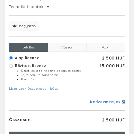
Technikai adatok:
Beágyazás
Letöltés
Vászon
Papír
2 500 HUF
Alap licensz
15 000 HUF
Bővített licensz
Üzleti célú felhasználás egyes esetei
Sajtó célú felhasználás
Kiállítás
Licenszek összehasonlítása
Kedvezmények
Összesen:
2 500 HUF