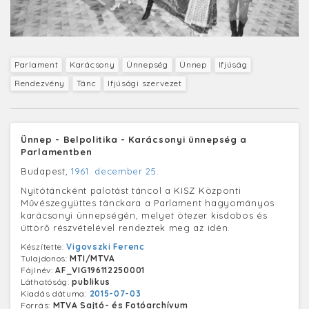
Parlament
Karácsony
Ünnepség
Ünnep
Ifjúság
Rendezvény
Tánc
Ifjúsági szervezet
Ünnep - Belpolitika - Karácsonyi ünnepség a
Parlamentben
Budapest,
1961. december 25.
Nyitótáncként palotást táncol a KISZ Központi
Művészegyüttes tánckara a Parlament hagyományos
karácsonyi ünnepségén, melyet ötezer kisdobos és
úttörő részvételével rendeztek meg az idén.
Készítette:
Vigovszki Ferenc
Tulajdonos:
MTI/MTVA
Fájlnév:
AF_VIG196112250001
Láthatóság:
publikus
Kiadás dátuma:
2015-07-03
Forrás:
MTVA Sajtó- és Fotóarchívum