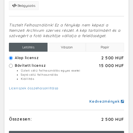
Beágyazás
Tisztelt Felhasználónk! Ez a fénykép nem képezi a
Nemzeti Archívum szerves részét. A kép tartalmáért és a
szövegért a fotó készítője vállalja a felelősséget.
Letöltés
Vászon
Papír
2 500 HUF
Alap licensz
15 000 HUF
Bővített licensz
Üzleti célú felhasználás egyes esetei
Sajtó célú felhasználás
Kiállítás
Licenszek összehasonlítása
Kedvezmények
Összesen:
2 500 HUF