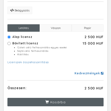
Beágyazás
Letöltés
Vászon
Papír
2 500 HUF
Alap licensz
15 000 HUF
Bővített licensz
Üzleti célú felhasználás egyes esetei
Sajtó célú felhasználás
Kiállítás
Licenszek összehasonlítása
Kedvezmények
Összesen:
2 500 HUF
Kosárba