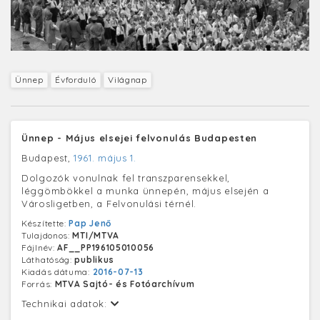
Ünnep
Évforduló
Világnap
Ünnep - Május elsejei felvonulás Budapesten
Budapest,
1961. május 1.
Dolgozók vonulnak fel transzparensekkel,
léggömbökkel a munka ünnepén, május elsején a
Városligetben, a Felvonulási térnél.
Készítette:
Pap Jenő
Tulajdonos:
MTI/MTVA
Fájlnév:
AF__PP196105010056
Láthatóság:
publikus
Kiadás dátuma:
2016-07-13
Forrás:
MTVA Sajtó- és Fotóarchívum
Technikai adatok: