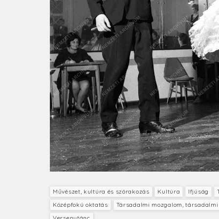
Művészet, kultúra és szórakozás
Kultúra
Ifjúság
Középfokú oktatás
Társadalmi mozgalom, társadalmi
Versenytánc