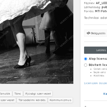
Fájlnév:
AF_LE
Láthatóság:
pub
Forrás:
MTI Fo
Technikai ada
Beágyazás
Letöltés
Alap licens
Bővített li
Üzleti cél
Sajtó célú
Kiállítás
Licenszek össze
Tanulók
Tánc
Ifjúsági szervezet
K
 szervezet
Társadalmi kérdés
Kommunizmus