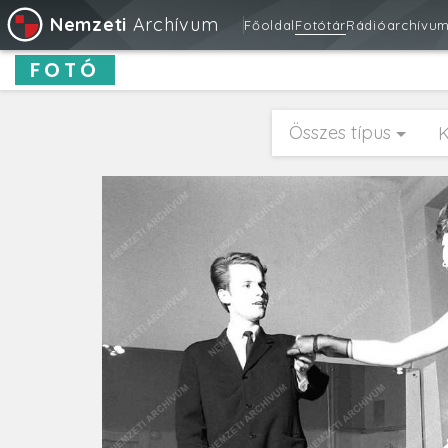
Nemzeti
Archívum
Főoldal
Fotótár
Rádióarchívu
FOTÓ
Összes típus