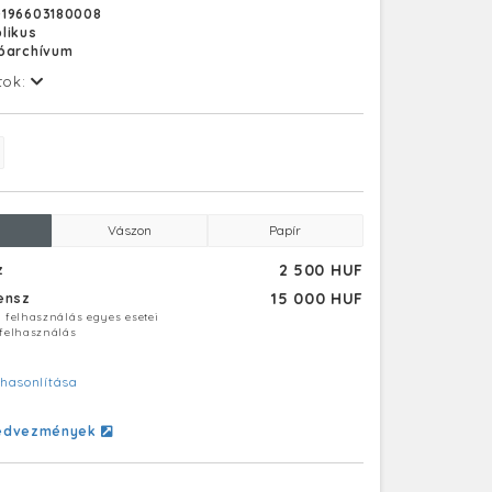
D196603180008
likus
tóarchívum
tok:
Vászon
Papír
2 500 HUF
z
15 000 HUF
censz
ú felhasználás egyes esetei
 felhasználás
hasonlítása
edvezmények