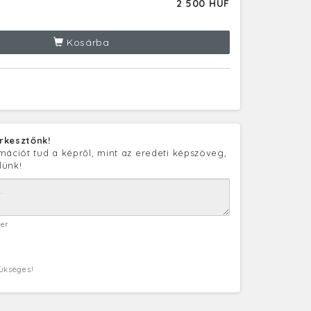
2 500 HUF
Kosárba
rkesztőnk!
mációt tud a képről, mint az eredeti képszöveg,
lünk!
ter
zükséges!