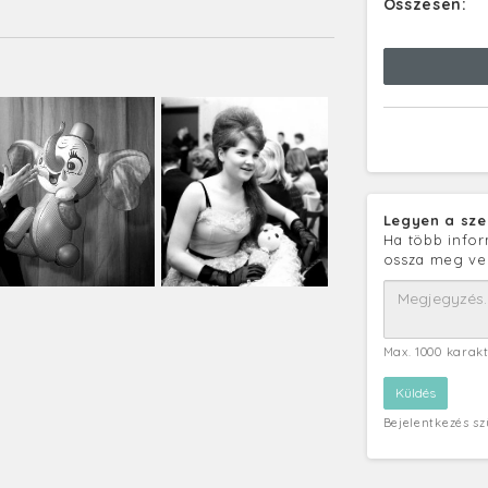
Összesen:
Legyen a sze
Ha több infor
ossza meg ve
Max. 1000 karak
Bejelentkezés s