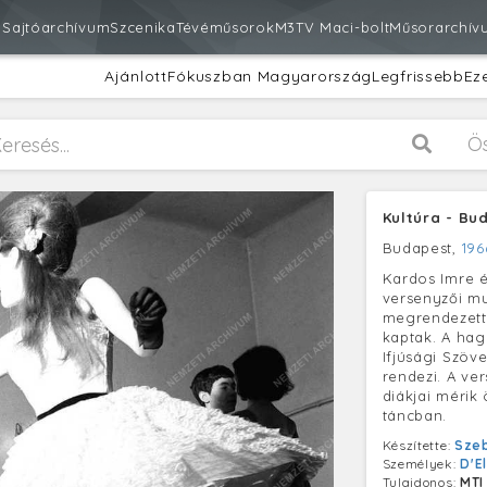
m
Sajtóarchívum
Szcenika
Tévéműsorok
M3
TV Maci-bolt
Műsorarchív
Ajánlott
Fókuszban Magyarország
Legfrissebb
Ez
Ö
Kultúra - Bu
Budapest,
196
Kardos Imre é
versenyzői mu
megrendezett 
kaptak. A ha
Ifjúsági Szövet
rendezi. A ve
diákjai mérik
táncban.
Készítette:
Sze
Személyek:
D'E
Tulajdonos:
MTI