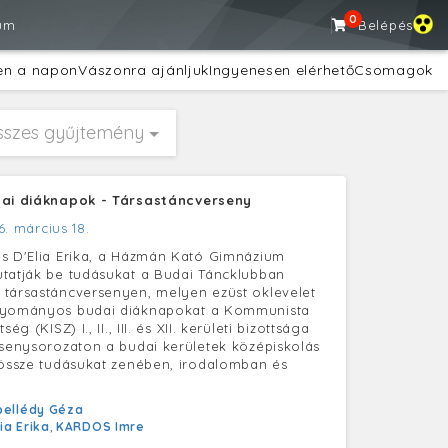
0
um
Belépés
en a napon
Vászonra ajánljuk
Ingyenesen elérhető
Csomagok
sszes gyűjtemény
dai diáknapok - Társastáncverseny
6. március 18.
s D'Elia Erika, a Házmán Kató Gimnázium
tatják be tudásukat a Budai Táncklubban
társastáncversenyen, melyen ezüst oklevelet
gyományos budai diáknapokat a Kommunista
ség (KISZ) I., II., III. és XII. kerületi bizottsága
rsenysorozaton a budai kerületek középiskolás
 össze tudásukat zenében, irodalomban és
bellédy Géza
lia Erika
,
KARDOS Imre