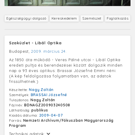
Egészségügyi dolgozó
Kereskedelem
Szemészet
Foglalkozás
Szaküzlet - Libál Optika
Budapest,
2009. március 24.
Az 1850 óta működő - Veres Pálné utcai - Libál Optika
eredeti pultja és berendezései között dolgozik minden
nap a 93 éves optikus: Brassai Józsefné Emmi néni.
(A kép feldolgozása folyamatban van, az adatok
frissülhetnek.)
Készítette:
Nagy Zoltán
Személyek:
BRASSAI Józsefné
Tulajdonos:
Nagy Zoltán
Fájlnév:
BDNAGZ200903240508
Láthatóság:
publikus
Kiadás dátuma:
2009-04-07
Forrás:
Nemzeti Archívum/Fókuszban Magyarország
Program
Technikai adatok: