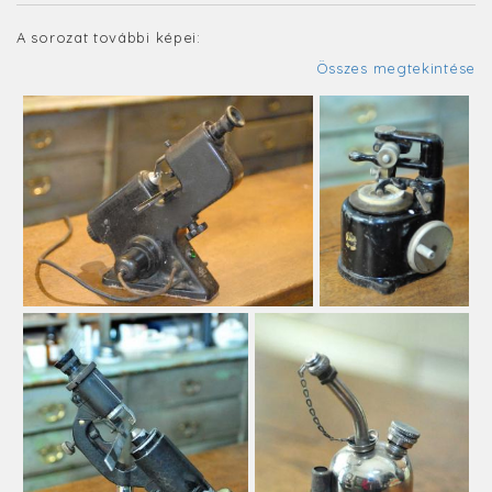
A sorozat további képei:
Összes megtekintése