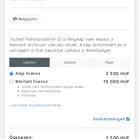
Beágyazás
Tisztelt Felhasználónk! Ez a fénykép nem képezi a
Nemzeti Archívum szerves részét. A kép tartalmáért és a
szövegért a fotó készítője vállalja a felelősséget.
Letöltés
Vászon
Papír
2 500 HUF
Alap licensz
15 000 HUF
Bővített licensz
Üzleti célú felhasználás egyes esetei
Sajtó célú felhasználás
Kiállítás
Licenszek összehasonlítása
Kedvezmények
Összesen:
2 500 HUF