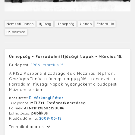
Nemzeti ünnep
Ifjúság
Ünnepség
Ünnep
Évforduló
Belpolitika
Ünnepség - Forradalmi Ifjúsági Napok - Március 15.
Budapest,
1986. március 15.
A KISZ Központi Bizottsága és a Hazafias Népfront
Országos Tanácsa ünnepi nagygyűlést rendezett a
Forradalmi Ifjúsági Napok nyitányaként a budapesti
Múzeum kertben.
Készítette:
E. Várkonyi Péter
Tulajdonos:
MTI Zrt. Fotószerkesztőség
Fájlnév:
AFNYIP198603150086
Láthatóság:
publikus
Kiadás dátuma:
2008-03-18
Technikai adatok: