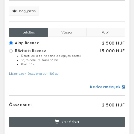
Beágyazás
Letöltés
Vászon
Papír
2 500 HUF
Alap licensz
15 000 HUF
Bővített licensz
Üzleti célú felhasználás egyes esetei
Sajtó célú felhasználás
Kiállítás
Licenszek összehasonlítása
Kedvezmények
Összesen:
2 500 HUF
Kosárba