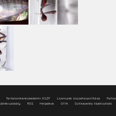
Tartalomkereskedelmi ÁSZF
Licenszek összehasonlítása
Felhas
Játékszabály
RSS
Helpdesk
GYIK
Sütikezelési tájékoztató