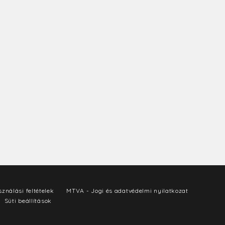
ználási feltételek
MTVA - Jogi és adatvédelmi nyilatkozat
Süti beállítások