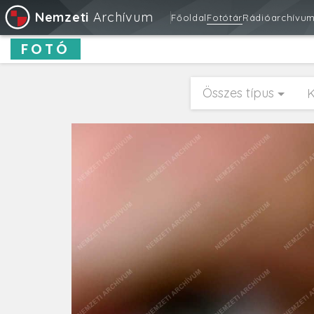
Nemzeti
Archívum
Főoldal
Fotótár
Rádióarchívu
FOTÓ
Összes típus