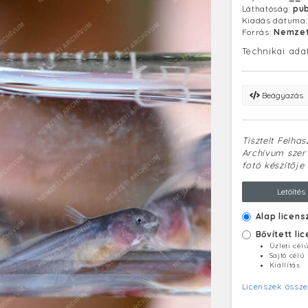
Láthatóság:
pub
Kiadás dátuma
Forrás:
Nemzet
Technikai ada
Beágyazás
Tisztelt Felha
Archívum szerv
fotó készítője 
Letöltés
Alap licens
Bővített li
Üzleti cél
Sajtó célú
Kiállítás
Licenszek össze