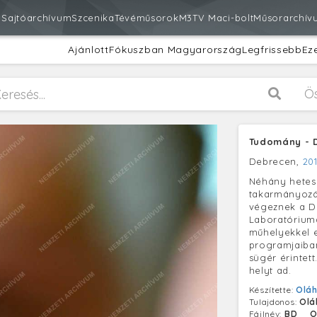
m
Sajtóarchívum
Szcenika
Tévéműsorok
M3
TV Maci-bolt
Műsorarchív
Ajánlott
Fókuszban Magyarország
Legfrissebb
Ez
Ö
Tudomány - D
Debrecen,
201
Néhány hetes 
takarmányozá
végeznek a D
Laboratórium
műhelyekkel e
programjaiban
sügér érintet
helyt ad.
Készítette:
Oláh
Tulajdonos:
Olá
Fájlnév:
BD__O