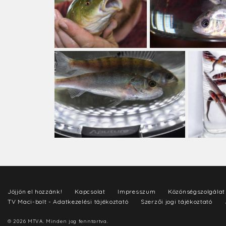
Jöjjön el hozzánk!
Kapcsolat
Impresszum
Közönségszolgálat
TV Maci-bolt - Adatkezelési tájékoztató
Szerzői jogi tájékoztató
© 2026 MTVA. Minden jog fenntartva.