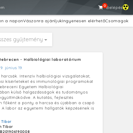
0
um
Belépés
en a napon
Vászonra ajánljuk
Ingyenesen elérhető
Csomagok
sszes gyűjtemény
ebrecen - Halbiológiai laboratórium
9. június 19.
harcsák. Intenzív halbiológiai vizsgálatokat,
si kísérleteket és immunológiai programokat
ebreceni Egyetem Halbiológiai
ában külső halgazdaságok és tudományos
gyüttműködve. A kutatás, fejlesztés
 főként a ponty a harcsa és újabban a csapó
t. A labor az egyetemi hallgatók képzésének is
 Tibor
h Tibor
B201906190008