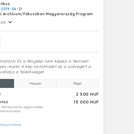
likus
:
2019-06-21
i Archívum/Fókuszban Magyarország Program
tok:
sználónk! Ez a fénykép nem képezi a Nemzeti
es részét. A kép tartalmáért és a szövegért a
vállalja a felelősséget.
Vászon
Papír
2 500 HUF
z
15 000 HUF
censz
ú felhasználás egyes esetei
 felhasználás
hasonlítása