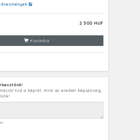
edvezmények
2 500 HUF
Kosárba
rkesztőnk!
mációt tud a képről, mint az eredeti képszöveg,
lünk!
ter