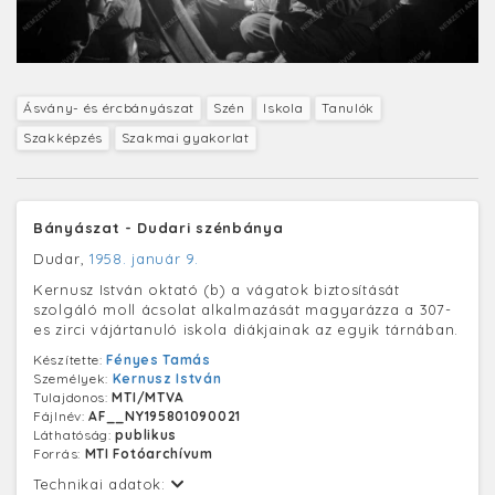
Ásvány- és ércbányászat
Szén
Iskola
Tanulók
Szakképzés
Szakmai gyakorlat
Bányászat - Dudari szénbánya
Dudar,
1958. január 9.
Kernusz István oktató (b) a vágatok biztosítását
szolgáló moll ácsolat alkalmazását magyarázza a 307-
es zirci vájártanuló iskola diákjainak az egyik tárnában.
Készítette:
Fényes Tamás
Személyek:
Kernusz István
Tulajdonos:
MTI/MTVA
Fájlnév:
AF__NY195801090021
Láthatóság:
publikus
Forrás:
MTI Fotóarchívum
Technikai adatok: