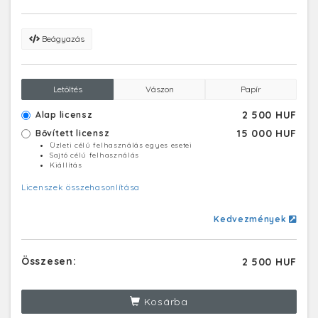
Beágyazás
Letöltés
Vászon
Papír
2 500 HUF
Alap licensz
15 000 HUF
Bővített licensz
Üzleti célú felhasználás egyes esetei
Sajtó célú felhasználás
Kiállítás
Licenszek összehasonlítása
Kedvezmények
Összesen:
2 500 HUF
Kosárba