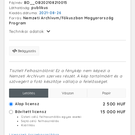
Fájlnév:
BD__OB202108210015
Láthatóság:
publikus
Kiadás dátuma:
2021-08-26
Forrás:
Nemzeti Archívum/Fókuszban Magyarország
Program
Technikai adatok:
Beágyazás
Tisztelt Felhasználónk! Ez a fénykép nem képezi a
Nemzeti Archívum szerves részét. A kép tartalmáért és a
szövegért a fotó készítője vállalja a felelősséget.
Letöltés
Vászon
Papír
2 500 HUF
Alap licensz
15 000 HUF
Bővített licensz
Üzleti célú felhasználás egyes esetei
Sajtó célú felhasználás
Kiállítás
Licenszek összehasonlítása