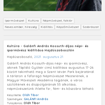
Iparművészet
Kultúra
Népművészet, folklór
Neves ember, híresség
Kiállítás
Képzőművészet
Szobrászat
Kultúra - Galánfi András Kossuth-díjas népi- és
iparművész kiállítása Hajdúszoboszlón
Hajdúszoboszló,
2021. augusztus 21.
Galánfi András Kossuth-díjas népi- és iparművész,
akinek Tápláló Gyökér című kiállítása augusztus 17-26.
között tekinthető meg a Szent István Park bejáratánál.
A tárlaton a fafaragó Népművészet Mesterének, a
Magyar Művészeti Akadémia tagjának, a város
szülöttének és díszpolgárának 55 alkotása,
népművészetünk ihlette fa-, fém- és kőszobra látható.
Készítette:
Oláh Tibor
Személyek:
GALÁNFI András
Tulajdonos:
Oláh Tibor