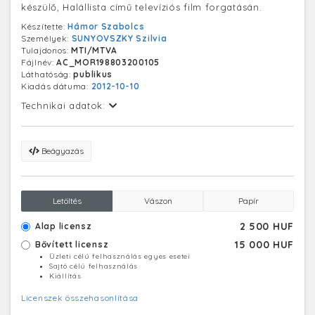
készülő, Halállista című televíziós film forgatásán.
Készítette:
Hámor Szabolcs
Személyek:
SUNYOVSZKY Szilvia
Tulajdonos:
MTI/MTVA
Fájlnév:
AC_MOR198803200105
Láthatóság:
publikus
Kiadás dátuma:
2012-10-10
Technikai adatok:
Beágyazás
Letöltés
Vászon
Papír
2 500 HUF
Alap licensz
15 000 HUF
Bővített licensz
Üzleti célú felhasználás egyes esetei
Sajtó célú felhasználás
Kiállítás
Licenszek összehasonlítása