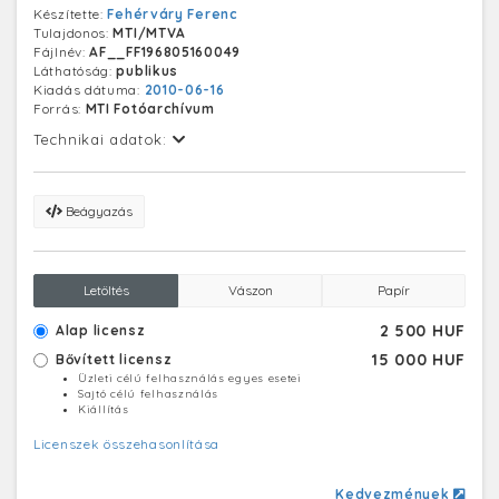
Készítette:
Fehérváry Ferenc
Tulajdonos:
MTI/MTVA
Fájlnév:
AF__FF196805160049
Láthatóság:
publikus
Kiadás dátuma:
2010-06-16
Forrás:
MTI Fotóarchívum
Technikai adatok:
Beágyazás
Letöltés
Vászon
Papír
2 500 HUF
Alap licensz
15 000 HUF
Bővített licensz
Üzleti célú felhasználás egyes esetei
Sajtó célú felhasználás
Kiállítás
Licenszek összehasonlítása
Kedvezmények