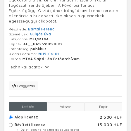
gyakorolja a VII. kerületi tanács II. számú iskolai
fogászati rendelőjében. A Fővárosi Tanács
Egészségügyi Osztályának irányításával rendszeresen
ellenőrzik a budapesti iskolákban a gyermekek
egészségügyi állapotát.
Készítette:
Bartal Ferenc
Személyek:
Gulyás Éva
Tulajdonos:
MTI/MTVA
Fájlnév:
AF__BA195910190012
Láthatóság:
publikus
Kiadás dátuma:
2015-04-01
Forrás:
MTVA Sajtó- és Fotóarchívum
Technikai adatok:
Beágyazás
Letöltés
Vászon
Papír
2 500 HUF
Alap licensz
15 000 HUF
Bővített licensz
Üzleti célú felhasználás egyes esetei