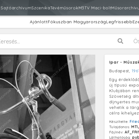
m
Sajtóarchívum
Szcenika
Tévéműsorok
M3
TV Maci-bolt
Műsorarchív
Ajánlott
Fókuszban Magyarország
Legfrissebb
Ez
Ö
Ipar - Műsza
Budapest,
1961
Egy érdeklődő
új típusú exp
Klubjában ren
Szövetség ál
díjnyertes mu
vehetik a tár
célra kihelye
Készítette:
Frie
Tulajdonos:
MTI
Fájlnév:
AF_FRI
Láthatóság:
pub