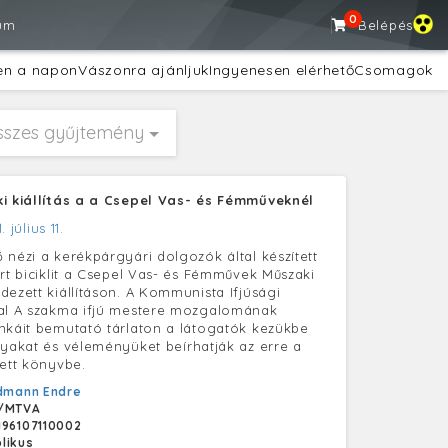
0
um
Belépés
en a napon
Vászonra ajánljuk
Ingyenesen elérhető
Csomagok
sszes gyűjtemény
ki kiállítás a a Csepel Vas- és Fémműveknél
. július 11.
 nézi a kerékpárgyári dolgozók által készített
ort biciklit a Csepel Vas- és Fémművek Műszaki
dezett kiállításon. A Kommunista Ifjúsági
tal A szakma ifjú mestere mozgalomának
nkáit bemutató tárlaton a látogatók kezükbe
gyakat és véleményüket beírhatják az erre a
zett könyvbe.
dmann Endre
/MTVA
196107110002
likus