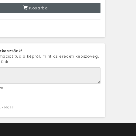
Kosárba
rkesztőnk!
mációt tud a képről, mint az eredeti képszöveg,
lünk!
ter
zükséges!