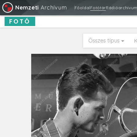
Nemzeti
Archívum
Főoldal
Fotótár
Rádióarchívu
FOTÓ
Összes típus