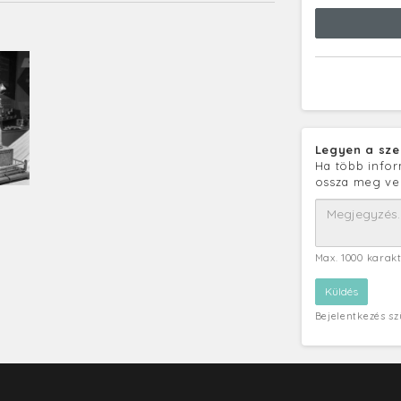
Legyen a sze
Ha több infor
ossza meg ve
Max. 1000 karak
Bejelentkezés s