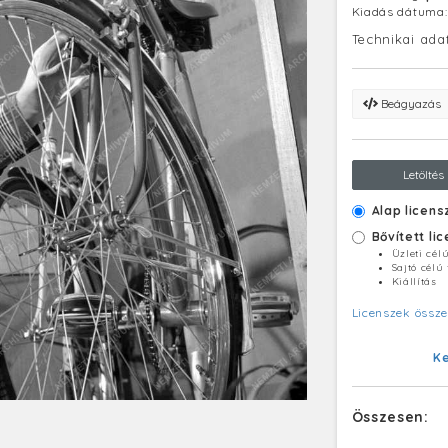
Kiadás dátuma
Technikai ada
Beágyazás
Letöltés
Alap licens
Bővített li
Üzleti cél
Sajtó célú
Kiállítás
Licenszek össze
K
Összesen: