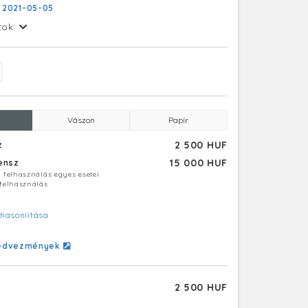
:
2021-05-05
tok:
Vászon
Papír
2 500 HUF
z
15 000 HUF
censz
ú felhasználás egyes esetei
 felhasználás
hasonlítása
edvezmények
2 500 HUF