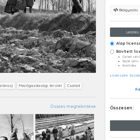
Beágyazás
Letöltés
Alap licens
Bővített li
Üzleti cél
Sajtó célú
Kiállítás
Licenszek össze
alános)
Mezőgazdasági terület
Család
K
Összes megtekintése
Összesen: