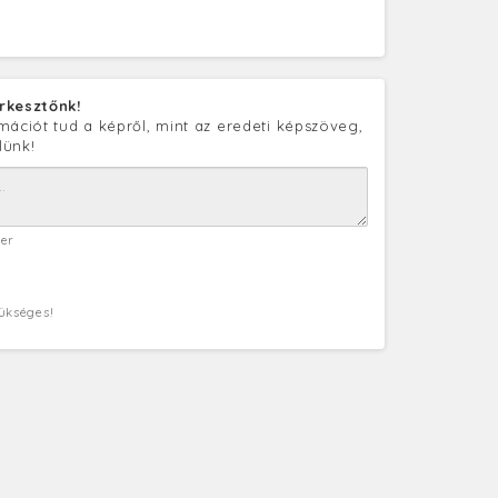
rkesztőnk!
mációt tud a képről, mint az eredeti képszöveg,
lünk!
ter
zükséges!