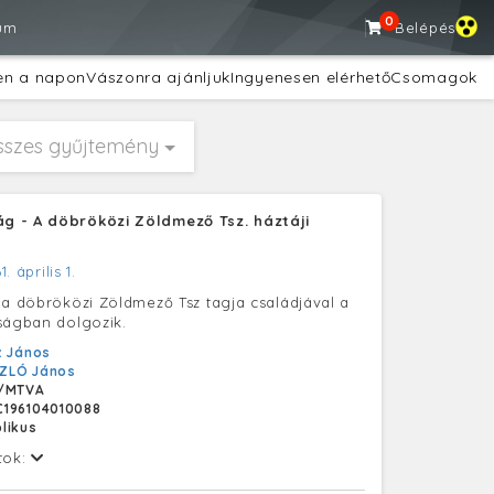
0
um
Belépés
en a napon
Vászonra ajánljuk
Ingyenesen elérhető
Csomagok
sszes gyűjtemény
 - A döbröközi Zöldmező Tsz. háztáji
1. április 1.
 a döbröközi Zöldmező Tsz tagja családjával a
ságban dolgozik.
z János
ZLÓ János
/MTVA
196104010088
likus
tok: