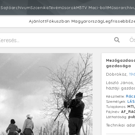
m
Sajtóarchívum
Szcenika
Tévéműsorok
M3
TV Maci-bolt
Műsorarchív
Ajánlott
Fókuszban Magyarország
Legfrissebb
Ez
Ö
Mezőgazdaság
gazdasága
Döbrököz,
196
László János,
háztáji gazda
Készítette:
Rác
Személyek:
LÁS
Tulajdonos:
MTI
Fájlnév:
AF_RAC
Láthatóság:
pub
Technikai ada