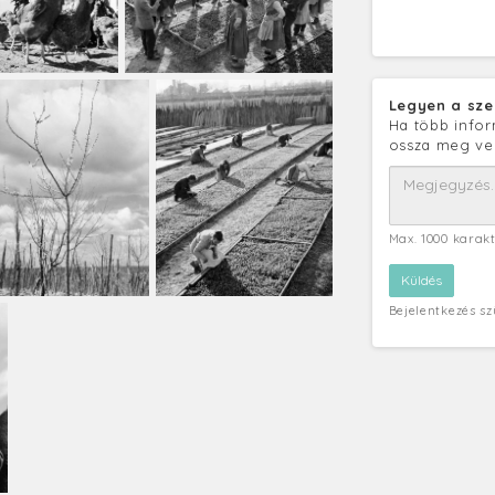
Legyen a sze
Ha több infor
ossza meg ve
Max. 1000 karak
Bejelentkezés s