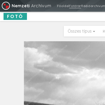
Nemzeti
Archívum
Főoldal
Fotótár
Rádióarchívu
FOTÓ
Összes típus