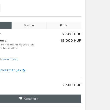
Vászon
Papír
2 500 HUF
z
15 000 HUF
censz
ú felhasználás egyes esetei
 felhasználás
hasonlítása
edvezmények
2 500 HUF
Kosárba