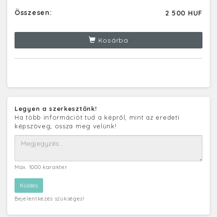
Összesen:
2 500 HUF
Kosárba
Legyen a szerkesztőnk!
Ha több információt tud a képről, mint az eredeti
képszöveg, ossza meg velünk!
Max. 1000 karakter
Bejelentkezés szükséges!