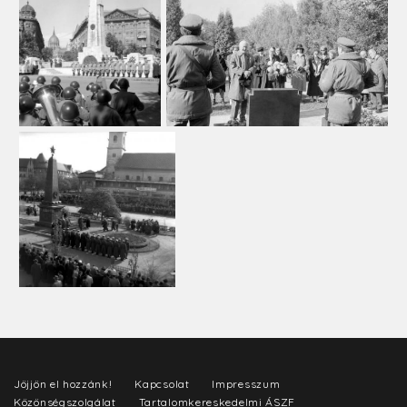
Jöjjön el hozzánk!
Kapcsolat
Impresszum
Közönségszolgálat
Tartalomkereskedelmi ÁSZF