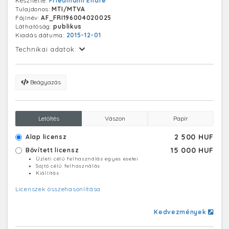
Készítette:
Friedmann Endre
Tulajdonos:
MTI/MTVA
Fájlnév:
AF_FRI196004020025
Láthatóság:
publikus
Kiadás dátuma:
2015-12-01
Technikai adatok:
Beágyazás
Letöltés
Vászon
Papír
2 500 HUF
Alap licensz
15 000 HUF
Bővített licensz
Üzleti célú felhasználás egyes esetei
Sajtó célú felhasználás
Kiállítás
Licenszek összehasonlítása
Kedvezmények