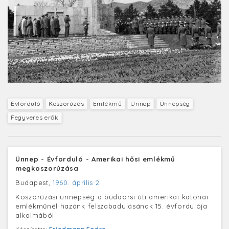
Évforduló
Koszorúzás
Emlékmű
Ünnep
Ünnepség
Fegyveres erők
Ünnep - Évforduló - Amerikai hősi emlékmű
megkoszorúzása
Budapest,
1960. április 2.
Koszorúzási ünnepség a budaörsi úti amerikai katonai
emlékműnél hazánk felszabadulásának 15. évfordulója
alkalmából.