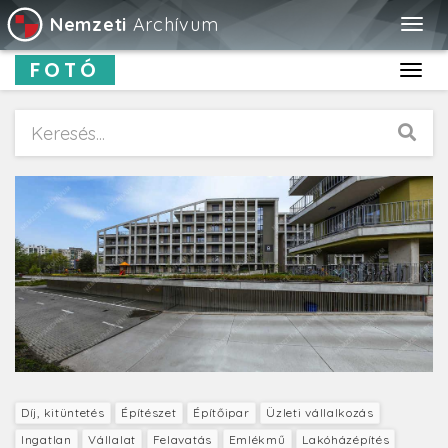
Nemzeti
Archívum
Togg
navig
FOTÓ
Toggl
navig
Díj, kitüntetés
Építészet
Építőipar
Üzleti vállalkozás
Ingatlan
Vállalat
Felavatás
Emlékmű
Lakóházépítés