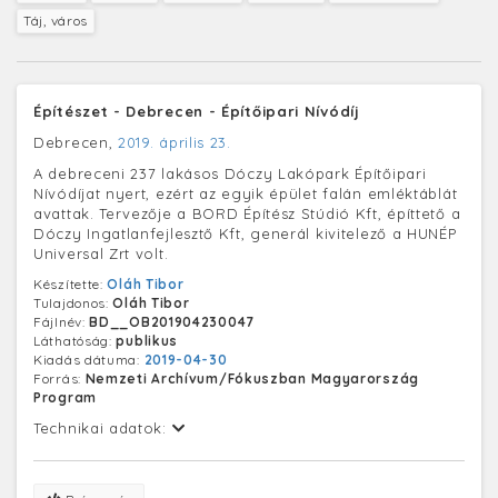
Táj, város
Építészet - Debrecen - Építőipari Nívódíj
Debrecen,
2019. április 23.
A debreceni 237 lakásos Dóczy Lakópark Építőipari
Nívódíjat nyert, ezért az egyik épület falán emléktáblát
avattak. Tervezője a BORD Építész Stúdió Kft, építtető a
Dóczy Ingatlanfejlesztő Kft, generál kivitelező a HUNÉP
Universal Zrt volt.
Készítette:
Oláh Tibor
Tulajdonos:
Oláh Tibor
Fájlnév:
BD__OB201904230047
Láthatóság:
publikus
Kiadás dátuma:
2019-04-30
Forrás:
Nemzeti Archívum/Fókuszban Magyarország
Program
Technikai adatok: