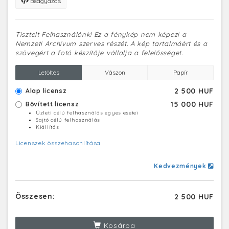
Beágyazás
Tisztelt Felhasználónk! Ez a fénykép nem képezi a
Nemzeti Archívum szerves részét. A kép tartalmáért és a
szövegért a fotó készítője vállalja a felelősséget.
Letöltés
Vászon
Papír
2 500 HUF
Alap licensz
15 000 HUF
Bővített licensz
Üzleti célú felhasználás egyes esetei
Sajtó célú felhasználás
Kiállítás
Licenszek összehasonlítása
Kedvezmények
Összesen:
2 500 HUF
Kosárba