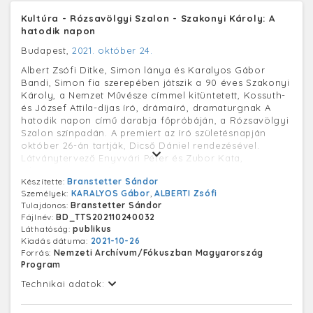
Kultúra - Rózsavölgyi Szalon - Szakonyi Károly: A
hatodik napon
Budapest,
2021. október 24.
Albert Zsófi Ditke, Simon lánya és Karalyos Gábor
Bandi, Simon fia szerepében játszik a 90 éves Szakonyi
Károly, a Nemzet Művésze címmel kitüntetett, Kossuth-
és József Attila-díjas író, drámaíró, dramaturgnak A
hatodik napon című darabja főpróbáján, a Rózsavölgyi
Szalon színpadán. A premiert az író születésnapján
október 26-án tartják, Dicső Dániel rendezésével.
Látványtervező Enyvvári Péter és Zubor Kata,
jelmeztervező Cselényi Nóra.
Készítette:
Branstetter Sándor
Személyek:
KARALYOS Gábor
,
ALBERTI Zsófi
Tulajdonos:
Branstetter Sándor
Fájlnév:
BD_TTS202110240032
Láthatóság:
publikus
Kiadás dátuma:
2021-10-26
Forrás:
Nemzeti Archívum/Fókuszban Magyarország
Program
Technikai adatok: