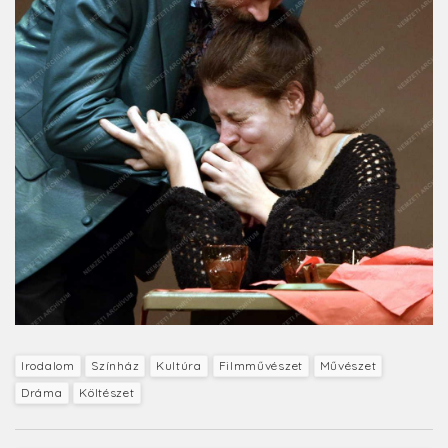
Irodalom
Színház
Kultúra
Filmművészet
Művészet
Dráma
Költészet