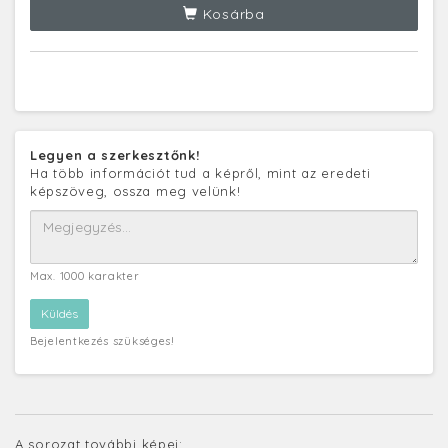
Kosárba
Legyen a szerkesztőnk!
Ha több információt tud a képről, mint az eredeti
képszöveg, ossza meg velünk!
Max. 1000 karakter
Bejelentkezés szükséges!
A sorozat további képei: