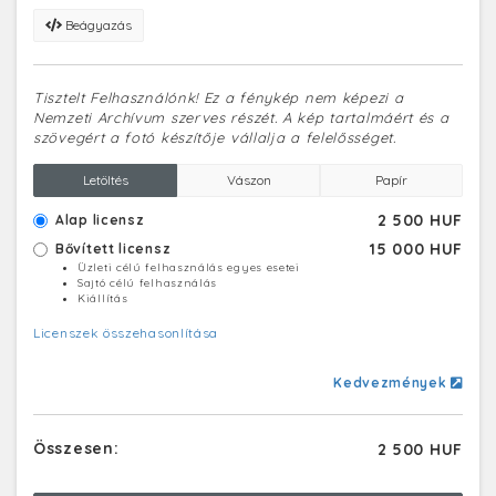
Beágyazás
Tisztelt Felhasználónk! Ez a fénykép nem képezi a
Nemzeti Archívum szerves részét. A kép tartalmáért és a
szövegért a fotó készítője vállalja a felelősséget.
Letöltés
Vászon
Papír
2 500 HUF
Alap licensz
15 000 HUF
Bővített licensz
Üzleti célú felhasználás egyes esetei
Sajtó célú felhasználás
Kiállítás
Licenszek összehasonlítása
Kedvezmények
Összesen:
2 500 HUF