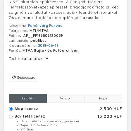
KISZ-lakótelep építkezésén. A Hunyadi Mátyás
Termelőszövetkezet építészeti brigádjának fiataljai két
solymári vállalattal közösen építik leendő otthonaikat.
Ősszel már elfoglalják a napfényes lakásokat.
Készítette:
Fehérváry Ferenc
Tulajdonos:
MTI/MTVA
Fájlnév:
AF__FF196806120039
Láthatóság:
publikus
Kiadás dátuma:
2018-06-19
Forrás:
MTVA Sajtó- és Fotóarchívum
Technikai adatok:
Beágyazás
Letöltés
Vászon
Papír
2 500 HUF
Alap licensz
15 000 HUF
Bővített licensz
Üzleti célú felhasználás egyes esetei
Sajtó célú felhasználás
Kiállítás