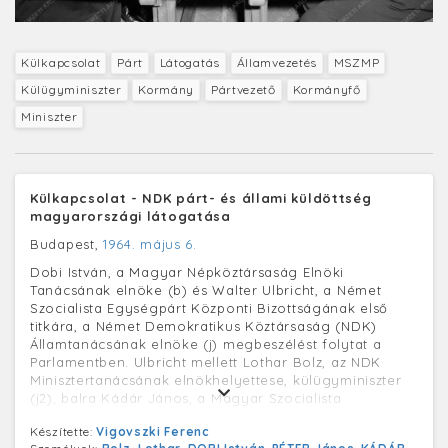
Külkapcsolat
Párt
Látogatás
Államvezetés
MSZMP
Külügyminiszter
Kormány
Pártvezető
Kormányfő
Miniszter
Külkapcsolat - NDK párt- és állami küldöttség
magyarországi látogatása
Budapest,
1964. május 6.
Dobi István, a Magyar Népköztársaság Elnöki
Tanácsának elnöke (b) és Walter Ulbricht, a Német
Szocialista Egységpárt Központi Bizottságának első
titkára, a Német Demokratikus Köztársaság (NDK)
Államtanácsának elnöke (j) megbeszélést folytat a
Parlamentben. Ulbricht mellett Lothar Bolz, az NDK
Minisztertanácsának elnökhelyettese, külügyminiszter
(j2), balra Kádár János, a Magyar Szocialista
Munkáspárt Központi Bizottságának első titkára, a
Készítette:
Vigovszki Ferenc
Minisztertanács elnöke (b2) és Péter János