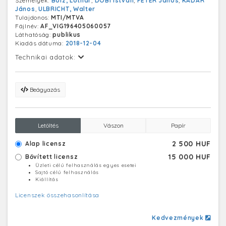
Személyek:
Bolz, Lothar
,
DOBI István
,
PÉTER János
,
KÁDÁR
külügyminiszter (b3).
János
,
ULBRICHT, Walter
Tulajdonos:
MTI/MTVA
Fájlnév:
AF_VIG196405060057
Láthatóság:
publikus
Kiadás dátuma:
2018-12-04
Technikai adatok:
Beágyazás
Letöltés
Vászon
Papír
2 500 HUF
Alap licensz
15 000 HUF
Bővített licensz
Üzleti célú felhasználás egyes esetei
Sajtó célú felhasználás
Kiállítás
Licenszek összehasonlítása
Kedvezmények