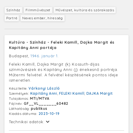
Színház
Filmművészet
Művészet, kultúra és szórakozás
Portré
Neves ember, híresség
Kultúra - Színház - Feleki Kamill, Dajka Margit és
Kapitány Anni portéja
Budapest,
1946. január 1.
Feleki Kamill, Dajka Margit (k) Kossuth-díjas
színművészek és Kapitány Anni (j) énekesnő portréja.
Műtermi felvétel. A felvétel készítésének pontos ideje
ismeretlen.
Készítette:
Várkonyi László
Személyek:
Kapitány Anni
,
FELEKI Kamill
,
DAJKA Margit
Tulajdonos:
MTI/MTVA
Fájlnév:
GF__VL_______60482
Láthatóság:
publikus
Kiadás dátuma:
2023-10-19
Technikai adatok: