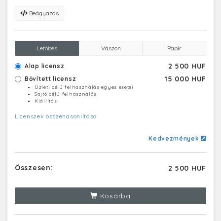
Beágyazás
Letöltés
Vászon
Papír
2 500 HUF
Alap licensz
15 000 HUF
Bővített licensz
Üzleti célú felhasználás egyes esetei
Sajtó célú felhasználás
Kiállítás
Licenszek összehasonlítása
Kedvezmények
Összesen:
2 500 HUF
Kosárba