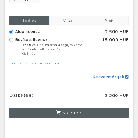
Letöltés
Vászon
Papír
2 500 HUF
Alap licensz
15 000 HUF
Bővített licensz
Üzleti célú felhasználás egyes esetei
Sajtó célú felhasználás
Kiállítás
Licenszek összehasonlítása
Kedvezmények
Összesen:
2 500 HUF
Kosárba