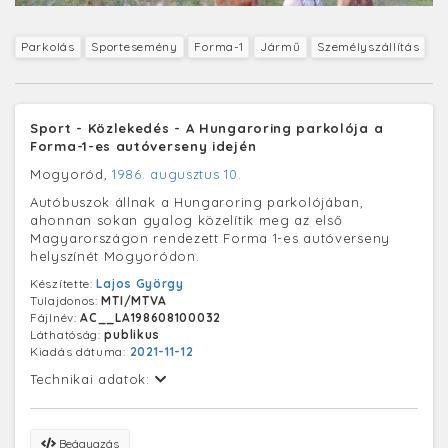
Parkolás
Sportesemény
Forma-1
Jármű
Személyszállítás
Sport - Közlekedés - A Hungaroring parkolója a
Forma-1-es autóverseny idején
Mogyoród,
1986. augusztus 10.
Autóbuszok állnak a Hungaroring parkolójában,
ahonnan sokan gyalog közelítik meg az első
Magyarországon rendezett Forma 1-es autóverseny
helyszínét Mogyoródon.
Készítette:
Lajos György
Tulajdonos:
MTI/MTVA
Fájlnév:
AC__LA198608100032
Láthatóság:
publikus
Kiadás dátuma:
2021-11-12
Technikai adatok:
Beágyazás