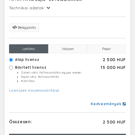
Technikai adatok:
Beágyazás
Letöltés
Vászon
Papír
2 500 HUF
Alap licensz
15 000 HUF
Bővített licensz
Üzleti célú felhasználás egyes esetei
Sajtó célú felhasználás
Kiállítás
Licenszek összehasonlítása
Kedvezmények
Összesen:
2 500 HUF