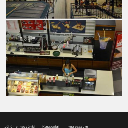
Jöjjön el hozzánk!
Kapcsolat
Impresszum