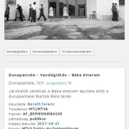
Vendéglátás
Kereskedelem
Kiskereskedelem
Dunapentele - Vendéglátás - Béke étterem
Dunapentele,
1951. augusztus 18.
Járókelők sétálnak a Béke étterem épülete előtt a
dunapentelei Bartók Béla téren.
Készítette:
Bereth Ferenc
Tulajdonos:
MTI/MTVA
Fájlnév:
AF_BER195108180003
Láthatóság:
publikus
Kiadás dátuma:
2007-08-01
Forrás:
MTVA Sajtó- és Fotóarchívum