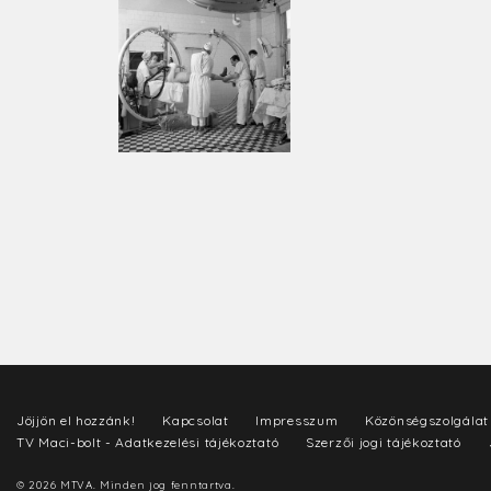
Jöjjön el hozzánk!
Kapcsolat
Impresszum
Közönségszolgálat
TV Maci-bolt - Adatkezelési tájékoztató
Szerzői jogi tájékoztató
© 2026 MTVA. Minden jog fenntartva.