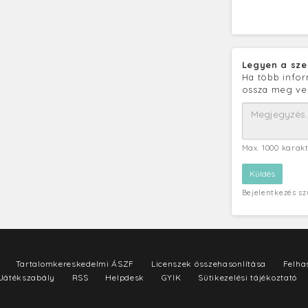
Legyen a sze
Ha több infor
ossza meg ve
Max. 1000 karak
Bejelentkezés s
Tartalomkereskedelmi ÁSZF
Licenszek összehasonlítása
Felhas
Játékszabály
RSS
Helpdesk
GYIK
Sütikezelési tájékoztató