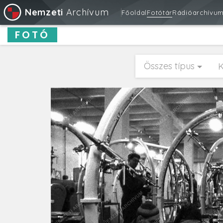
Nemzeti
Archívum
Főoldal
Fotótár
Rádióarchívu
FOTÓ
Összes típus