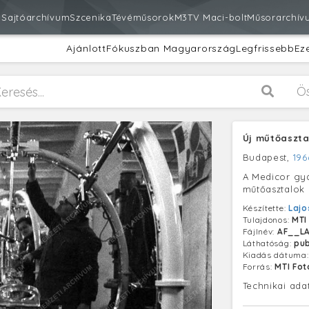
m
Sajtóarchívum
Szcenika
Tévéműsorok
M3
TV Maci-bolt
Műsorarchív
Ajánlott
Fókuszban Magyarország
Legfrissebb
Ez
Ö
Új műtőaszta
Budapest,
196
A Medicor gyá
műtőasztalok 
Készítette:
Lajo
Tulajdonos:
MTI
Fájlnév:
AF__LA
Láthatóság:
pub
Kiadás dátuma
Forrás:
MTI Fo
Technikai ada