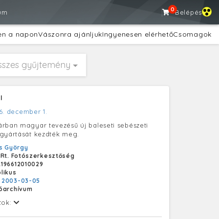
0
um
Belépés
en a napon
Vászonra ajánljuk
Ingyenesen elérhető
Csomagok
sszes gyűjtemény
l
6. december 1.
rban magyar tevezésű új baleseti sebészeti
gyártását kezdték meg.
s György
 Rt. Fotószerkesztőség
196612010029
likus
:
2003-03-05
tóarchívum
tok: