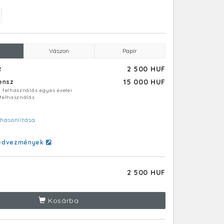
Vászon
Papír
2 500 HUF
z
15 000 HUF
censz
ú felhasználás egyes esetei
 felhasználás
hasonlítása
edvezmények
2 500 HUF
Kosárba