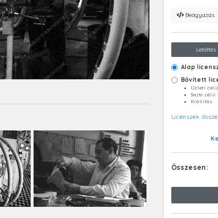
Beágyazás
Letöltés
Alap licens
Bővített li
Üzleti cél
Sajtó célú
Kiállítás
Licenszek össze
K
Összesen: