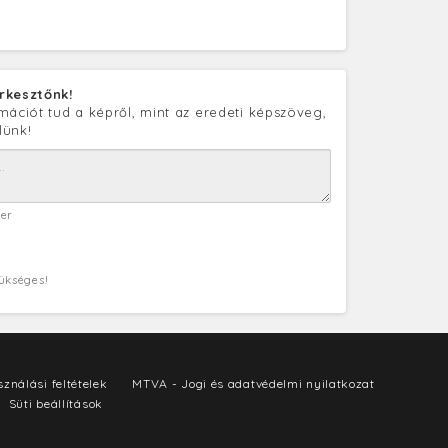
rkesztőnk!
mációt tud a képről, mint az eredeti képszöveg,
lünk!
ter
zükséges!
ználási feltételek
MTVA - Jogi és adatvédelmi nyilatkozat
Süti beállítások