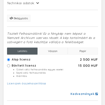
Technikai adatok:
Beágyazás
Tisztelt Felhasználónk! Ez a fénykép nem képezi a
Nemzeti Archívum szerves részét. A kép tartalmáért és a
szövegért a fotó készítője vállalja a felelősséget.
Letöltés
Vászon
Papír
2 500 HUF
Alap licensz
15 000 HUF
Bővített licensz
Üzleti célú felhasználás egyes esetei
Sajtó célú felhasználás
Kiállítás
Licenszek összehasonlítása
Kedvezmények