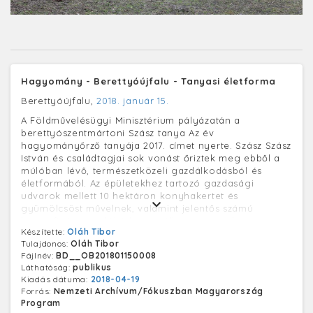
Hagyomány - Berettyóújfalu - Tanyasi életforma
Berettyóújfalu,
2018. január 15.
A Földművelésügyi Minisztérium pályázatán a
berettyószentmártoni Szász tanya Az év
hagyományőrző tanyája 2017. címet nyerte. Szász Szász
István és családtagjai sok vonást őriztek meg ebből a
múlóban lévő, természetközeli gazdálkodásból és
életformából. Az épületekhez tartozó gazdasági
udvarok mellett 10 hektáron konyhakertet és
gyümölcsöst művelnek, valamint jelentős számú
baromfit és négylábú haszonállatot tartanak.
Készítette:
Oláh Tibor
Tulajdonos:
Oláh Tibor
Fájlnév:
BD__OB201801150008
Láthatóság:
publikus
Kiadás dátuma:
2018-04-19
Forrás:
Nemzeti Archívum/Fókuszban Magyarország
Program