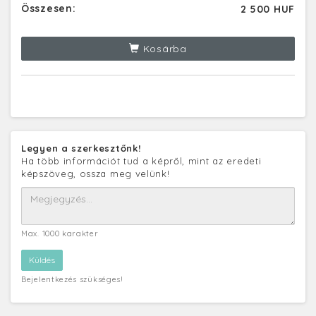
Összesen:
2 500 HUF
Kosárba
Legyen a szerkesztőnk!
Ha több információt tud a képről, mint az eredeti
képszöveg, ossza meg velünk!
Max. 1000 karakter
Bejelentkezés szükséges!