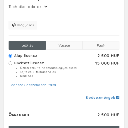
Technikai adatok:
Beágyazás
Letöltés
Vászon
Papír
2 500 HUF
Alap licensz
15 000 HUF
Bővített licensz
Üzleti célú felhasználás egyes esetei
Sajtó célú felhasználás
Kiállítás
Licenszek összehasonlítása
Kedvezmények
Összesen:
2 500 HUF