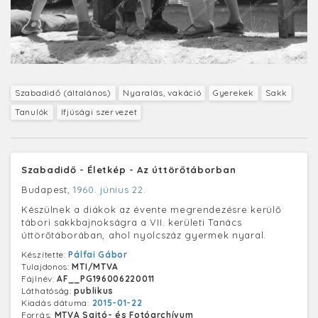
Szabadidő (általános)
Nyaralás, vakáció
Gyerekek
Sakk
Tanulók
Ifjúsági szervezet
Szabadidő - Életkép - Az úttörőtáborban
Budapest,
1960. június 22.
Készülnek a diákok az évente megrendezésre kerülő
tábori sakkbajnokságra a VII. kerületi Tanács
úttörőtáborában, ahol nyolcszáz gyermek nyaral.
Készítette:
Pálfai Gábor
Tulajdonos:
MTI/MTVA
Fájlnév:
AF__PG196006220011
Láthatóság:
publikus
Kiadás dátuma:
2015-01-22
Forrás:
MTVA Sajtó- és Fotóarchívum