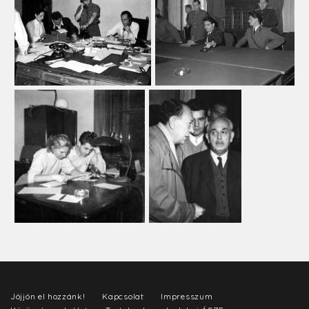
Jöjjön el hozzánk!
Kapcsolat
Impresszum