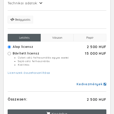
Technikai adatok:
Beágyazás
Letöltés
Vászon
Papír
2 500 HUF
Alap licensz
15 000 HUF
Bővített licensz
Üzleti célú felhasználás egyes esetei
Sajtó célú felhasználás
Kiállítás
Licenszek összehasonlítása
Kedvezmények
Összesen:
2 500 HUF
Kosárba