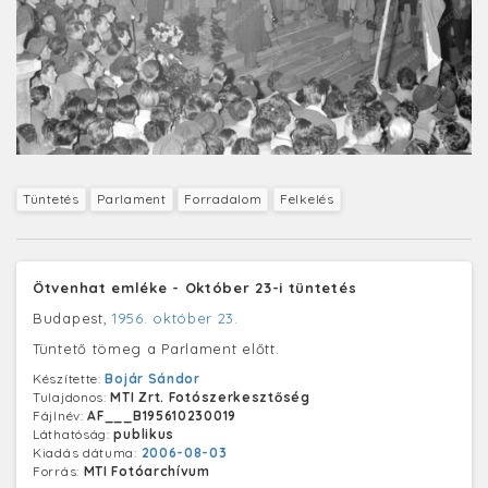
Tüntetés
Parlament
Forradalom
Felkelés
Ötvenhat emléke - Október 23-i tüntetés
Budapest,
1956. október 23.
Tüntető tömeg a Parlament előtt.
Készítette:
Bojár Sándor
Tulajdonos:
MTI Zrt. Fotószerkesztőség
Fájlnév:
AF___B195610230019
Láthatóság:
publikus
Kiadás dátuma:
2006-08-03
Forrás:
MTI Fotóarchívum