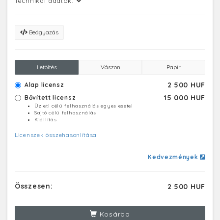
Technikai adatok:
Beágyazás
Letöltés
Vászon
Papír
2 500 HUF
Alap licensz
15 000 HUF
Bővített licensz
Üzleti célú felhasználás egyes esetei
Sajtó célú felhasználás
Kiállítás
Licenszek összehasonlítása
Kedvezmények
Összesen:
2 500 HUF
Kosárba