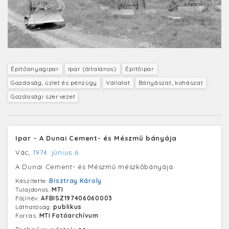
Építőanyagipar
Ipar (általános)
Építőipar
Gazdaság, üzlet és pénzügy
Vállalat
Bányászat, kohászat
Gazdasági szervezet
Ipar - A Dunai Cement- és Mészmű bányája
Vác,
1974. június 6.
A Dunai Cement- és Mészmű mészkőbányája.
Készítette:
Bisztray Károly
Tulajdonos:
MTI
Fájlnév:
AFBISZ197406060003
Láthatóság:
publikus
Forrás:
MTI Fotóarchívum