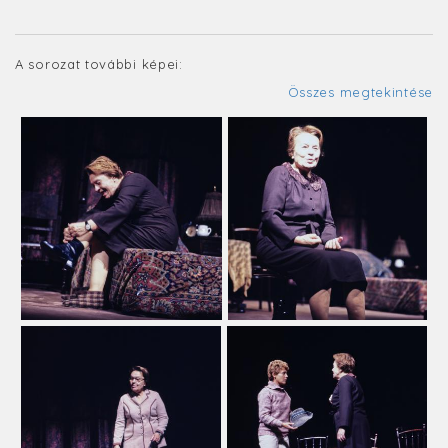
A sorozat további képei:
Összes megtekintése