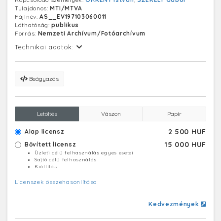
Tulajdonos:
MTI/MTVA
Fájlnév:
AS__EV197103060011
Láthatóság:
publikus
Forrás:
Nemzeti Archívum/Fotóarchívum
Technikai adatok:
Beágyazás
Letöltés
Vászon
Papír
2 500 HUF
Alap licensz
15 000 HUF
Bővített licensz
Üzleti célú felhasználás egyes esetei
Sajtó célú felhasználás
Kiállítás
Licenszek összehasonlítása
Kedvezmények