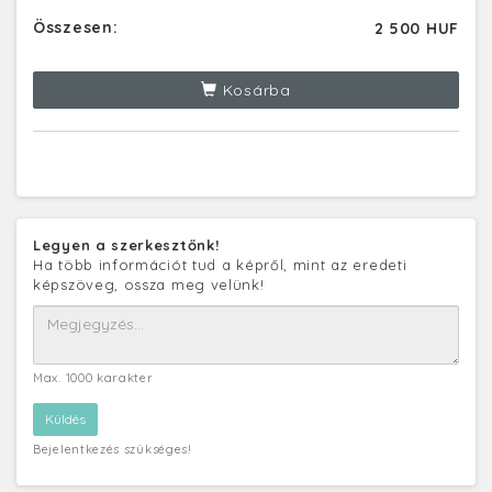
Összesen:
2 500 HUF
Kosárba
Legyen a szerkesztőnk!
Ha több információt tud a képről, mint az eredeti
képszöveg, ossza meg velünk!
Max. 1000 karakter
Bejelentkezés szükséges!