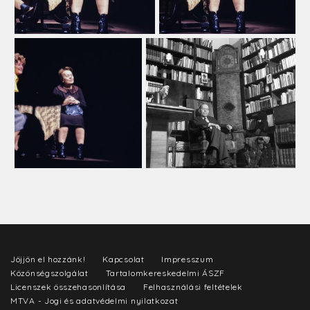
Jöjjön el hozzánk!
Kapcsolat
Impresszum
Közönségszolgálat
Tartalomkereskedelmi ÁSZF
Licenszek összehasonlítása
Felhasználási feltételek
MTVA - Jogi és adatvédelmi nyilatkozat