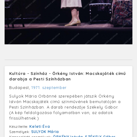
Kultúra - Színház - Örkény István: Macskajáték című
darabja a Pesti Színházban
Budapest,
1971. szeptember
Sulyok Mária Orbánné szerepében játszik Örkény
István Macskajáték című színművének bemutatóján a
Pesti Színházban. A darab rendezője Székely Gábor.
(A kép feldolgozása folyamatban van, az adatok
frissülhetnek.)
Készítette:
Keleti Éva
Személyek:
SULYOK Mária
Kapcsolódó személyek:
ÖRKÉNY István
,
SZÉKELY Gábor