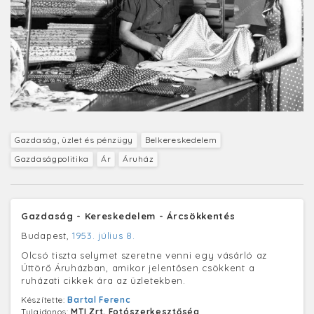
Gazdaság, üzlet és pénzügy
Belkereskedelem
Gazdaságpolitika
Ár
Áruház
Gazdaság - Kereskedelem - Árcsökkentés
Budapest,
1953. július 8.
Olcsó tiszta selymet szeretne venni egy vásárló az
Úttörő Áruházban, amikor jelentősen csökkent a
ruházati cikkek ára az üzletekben.
Készítette:
Bartal Ferenc
Tulajdonos:
MTI Zrt. Fotószerkesztőség