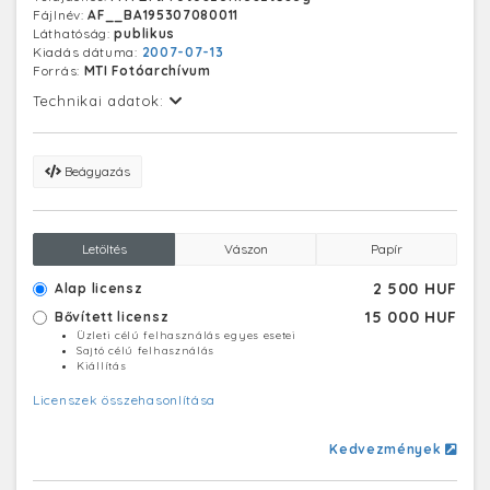
Fájlnév:
AF__BA195307080011
Láthatóság:
publikus
Kiadás dátuma:
2007-07-13
Forrás:
MTI Fotóarchívum
Technikai adatok:
Beágyazás
Letöltés
Vászon
Papír
2 500 HUF
Alap licensz
15 000 HUF
Bővített licensz
Üzleti célú felhasználás egyes esetei
Sajtó célú felhasználás
Kiállítás
Licenszek összehasonlítása
Kedvezmények