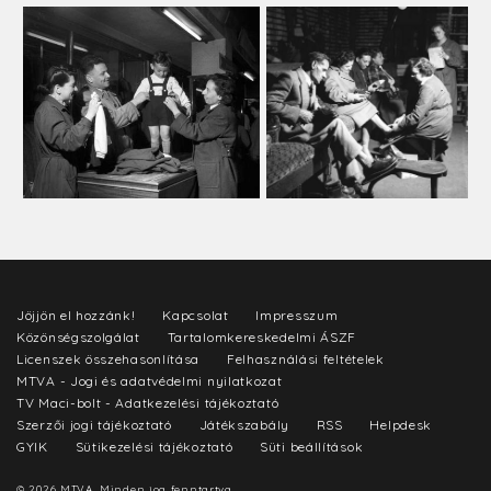
Jöjjön el hozzánk!
Kapcsolat
Impresszum
Közönségszolgálat
Tartalomkereskedelmi ÁSZF
Licenszek összehasonlítása
Felhasználási feltételek
MTVA - Jogi és adatvédelmi nyilatkozat
TV Maci-bolt - Adatkezelési tájékoztató
Szerzői jogi tájékoztató
Játékszabály
RSS
Helpdesk
GYIK
Sütikezelési tájékoztató
Süti beállítások
© 2026 MTVA. Minden jog fenntartva.