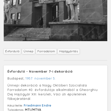
Évforduló
Ünnep
Forradalom
Hajógyártás
Évforduló - November 7-i dekoráció
Budapest,
1957. november 5.
Ünnepi dekoráció a Nagy Októberi Szocialista
Forradalom 40. évfordulója alkalmából a Gheorghiu
Dej Hajógyár XIII. kerületi, Váci úti épületének
főbejáratánál.
Készítette:
Friedmann Endre
Tulajdonos:
MTI/MTVA