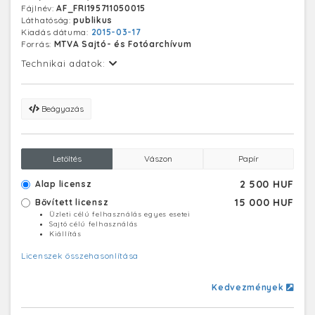
Fájlnév:
AF_FRI195711050015
Láthatóság:
publikus
Kiadás dátuma:
2015-03-17
Forrás:
MTVA Sajtó- és Fotóarchívum
Technikai adatok:
Beágyazás
Letöltés
Vászon
Papír
2 500 HUF
Alap licensz
15 000 HUF
Bővített licensz
Üzleti célú felhasználás egyes esetei
Sajtó célú felhasználás
Kiállítás
Licenszek összehasonlítása
Kedvezmények