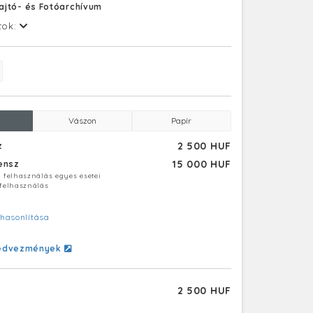
ajtó- és Fotóarchívum
tok:
Vászon
Papír
2 500 HUF
z
15 000 HUF
censz
ú felhasználás egyes esetei
 felhasználás
hasonlítása
edvezmények
2 500 HUF