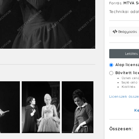
Forrás:
MTVA S
Technikai ada
Beágyazás
Letöltés
Alap licens
Bővített li
Üzleti cél
Sajtó célú
Kiállítás
Licenszek össze
K
Összesen: