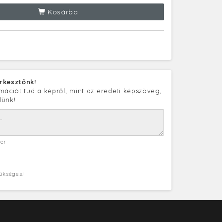
Kosárba
rkesztőnk!
mációt tud a képről, mint az eredeti képszöveg,
lünk!
ter
zükséges!