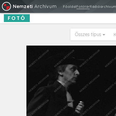
Nemzeti
Archívum
Főoldal
Fotótár
Rádióarchívu
FOTÓ
Összes típus