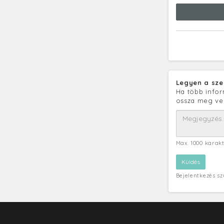
Legyen a sze
Ha több infor
ossza meg ve
Max. 1000 karak
Bejelentkezés s