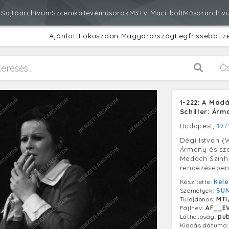
m
Sajtóarchívum
Szcenika
Tévéműsorok
M3
TV Maci-bolt
Műsorarchív
Ajánlott
Fókuszban Magyarország
Legfrissebb
Ez
Ö
1-222: A Mad
Schiller: Ár
Budapest,
197
Dégi István (W
Ármány és sz
Madách Szính
rendezésében
Készítette:
Kele
Személyek:
SUN
Tulajdonos:
MTI
Fájlnév:
AF__EV
Láthatóság:
pub
Kiadás dátuma