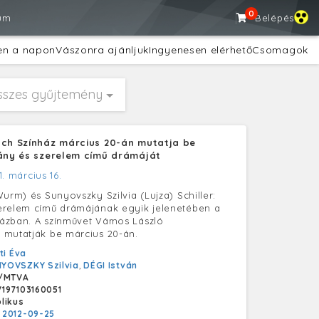
0
um
Belépés
en a napon
Vászonra ajánljuk
Ingyenesen elérhető
Csomagok
sszes gyűjtemény
ách Színház március 20-án mutatja be
mány és szerelem című drámáját
1. március 16.
urm) és Sunyovszky Szilvia (Lujza) Schiller:
erelem című drámájának egyik jelenetében a
ázban. A színművet Vámos László
 mutatják be március 20-án.
ti Éva
YOVSZKY Szilvia
,
DÉGI István
/MTVA
197103160051
likus
:
2012-09-25