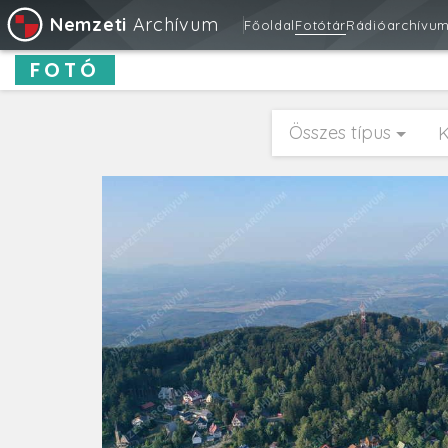
Nemzeti
Archívum
Főoldal
Fotótár
Rádióarchívu
FOTÓ
Összes típus