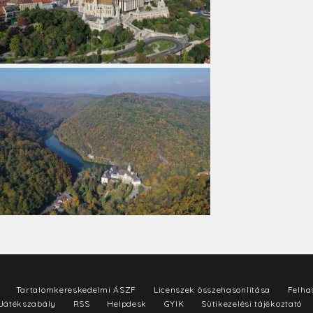
Tartalomkereskedelmi ÁSZF
Licenszek összehasonlítása
Felhas
Játékszabály
RSS
Helpdesk
GYIK
Sütikezelési tájékoztató