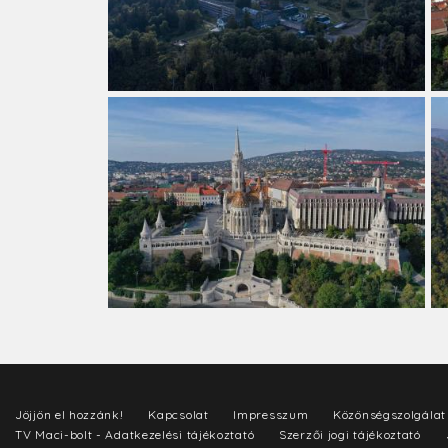
Jöjjön el hozzánk!
Kapcsolat
Impresszum
Közönségszolgálat
TV Maci-bolt - Adatkezelési tájékoztató
Szerzői jogi tájékoztató