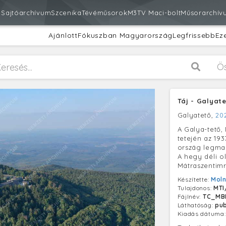
m
Sajtóarchívum
Szcenika
Tévéműsorok
M3
TV Maci-bolt
Műsorarchív
Ajánlott
Fókuszban Magyarország
Legfrissebb
Ez
Ö
Táj - Galyat
Galyatető,
20
A Galya-tető
tetején az 193
ország legma
A hegy déli o
Mátraszentimr
Készítette:
Moln
Tulajdonos:
MTI
Fájlnév:
TC_MB
Láthatóság:
pub
Kiadás dátuma