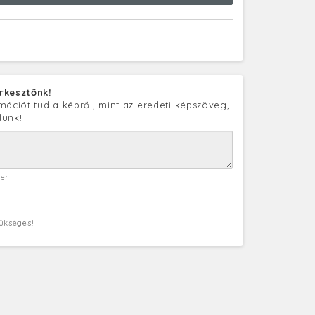
rkesztőnk!
mációt tud a képről, mint az eredeti képszöveg,
lünk!
ter
zükséges!