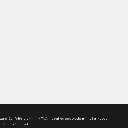
ználási feltételek
MTVA - Jogi és adatvédelmi nyilatkozat
Süti beállítások