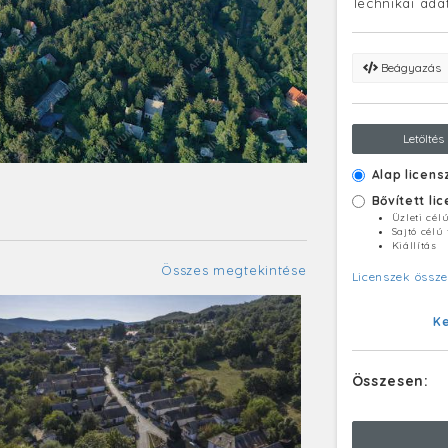
Technikai ada
Beágyazás
Letöltés
Alap licens
Bővített li
Üzleti cél
Sajtó célú
Kiállítás
Összes megtekintése
Licenszek össze
K
Összesen: