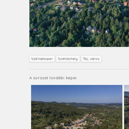
Szállodaipar
Szálláshely
Táj, város
A sorozat további képei: