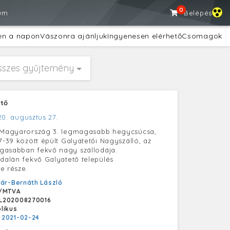
0
um
Belépés
en a napon
Vászonra ajánljuk
Ingyenesen elérhető
Csomagok
sszes gyűjtemény
ető
20. augusztus 27.
, Magyarország 3. legmagasabb hegycsúcsa,
7-39 között épült Galyatetői Nagyszálló, az
gasabban fekvő nagy szállodája.
ldalán fekvő Galyatető település
e része.
ár-Bernáth László
/MTVA
L202008270016
likus
:
2021-02-24