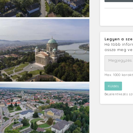
Legyen a sze
Ha több infor
ossza meg ve
Max. 1000 karak
Bejelentkezés s