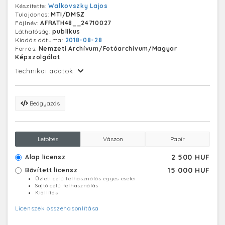
Készítette:
Walkovszky Lajos
Tulajdonos:
MTI/DMSZ
Fájlnév:
AFRATH48__24710027
Láthatóság:
publikus
Kiadás dátuma:
2018-08-28
Forrás:
Nemzeti Archívum/Fotóarchívum/Magyar
Képszolgálat
Technikai adatok:
Beágyazás
Letöltés
Vászon
Papír
2 500 HUF
Alap licensz
15 000 HUF
Bővített licensz
Üzleti célú felhasználás egyes esetei
Sajtó célú felhasználás
Kiállítás
Licenszek összehasonlítása