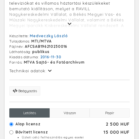
televíziókat és villamos háztartási készülékeket
bemutató kiállításon, melyet a RAVILL
Nagykereskedelmi Vállalat, a Békés Megyei Vas- és
Műszaki Nagykereskedelmi Vállalat, valamint a Békés
Megyei Iparcikk Kiskereskedelmi Vállalat rendezett. A
készüléket 1963 elején 6.600 forintért árusítja majd a
Készítette:
Medveczky László
kereskedelem.
Tulajdonos:
MTI/MTVA
Fájlnév:
AFCSAB196210230016
Láthatóság:
publikus
Kiadás dátuma:
2016-11-30
Forrás:
MTVA Sajtó- és Fotóarchívum
Technikai adatok:
Beágyazás
Letöltés
Vászon
Papír
2 500 HUF
Alap licensz
15 000 HUF
Bővített licensz
Üzleti célú felhasználás egyes esetei