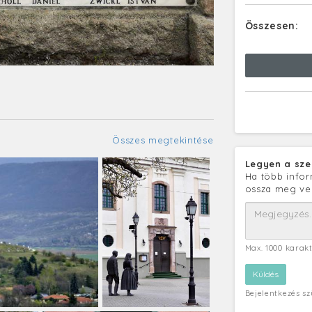
Összesen:
Összes megtekintése
Legyen a sze
Ha több infor
ossza meg ve
Max. 1000 karak
Bejelentkezés s