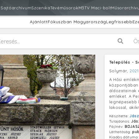
m
Sajtóarchívum
Szcenika
Tévéműsorok
M3
TV Maci-bolt
Műsorarchív
Ajánlott
Fókuszban Magyarország
Legfrissebb
Ez
Ö
Település - 
Solymár,
2021.
A Hősi emlékm
központjában 
áldozatainak 
emléket. A Pe
legnépesebb k
lakossal, akik
Készítette:
Jász
Tulajdonos:
Jás
Fájlnév:
BDJASZ
Láthatóság:
pub
Kiadás dátuma