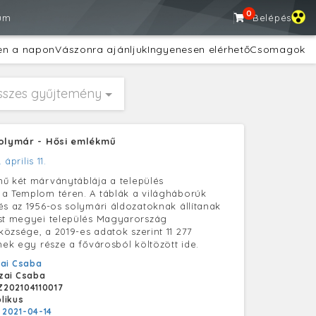
0
um
Belépés
en a napon
Vászonra ajánljuk
Ingyenesen elérhető
Csomagok
sszes gyűjtemény
Solymár - Hősi emlékmű
 április 11.
ű két márványtáblája a település
a Templom téren. A táblák a világháborúk
és az 1956-os solymári áldozatoknak állítanak
st megyei település Magyarország
özsége, a 2019-es adatok szerint 11 277
nek egy része a fővárosból költözött ide.
ai Csaba
zai Csaba
202104110017
likus
:
2021-04-14