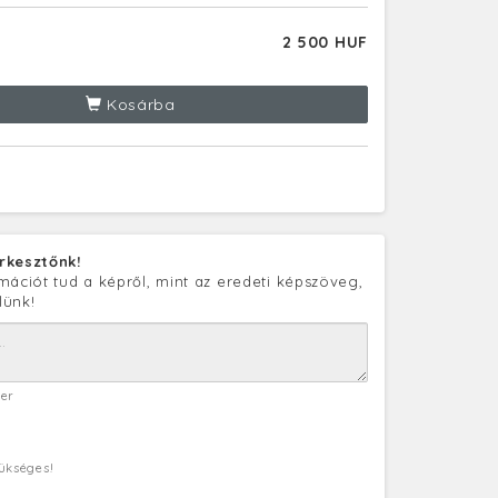
2 500 HUF
Kosárba
rkesztőnk!
mációt tud a képről, mint az eredeti képszöveg,
lünk!
ter
zükséges!