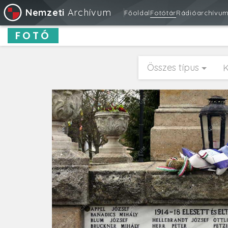
Nemzeti
Archívum
Főoldal
Fotótár
Rádióarchívu
FOTÓ
Összes típus