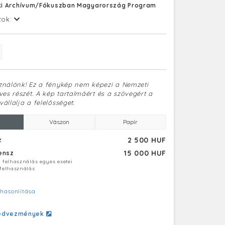
i Archívum/Fókuszban Magyarország Program
tok:
sználónk! Ez a fénykép nem képezi a Nemzeti
es részét. A kép tartalmáért és a szövegért a
vállalja a felelősséget.
Vászon
Papír
2 500 HUF
z
15 000 HUF
censz
ú felhasználás egyes esetei
 felhasználás
hasonlítása
edvezmények