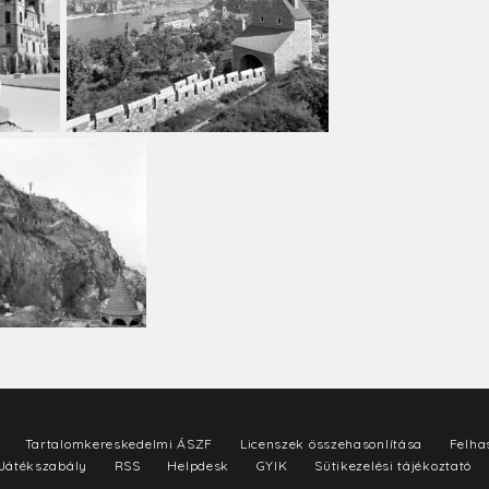
Tartalomkereskedelmi ÁSZF
Licenszek összehasonlítása
Felhas
Játékszabály
RSS
Helpdesk
GYIK
Sütikezelési tájékoztató