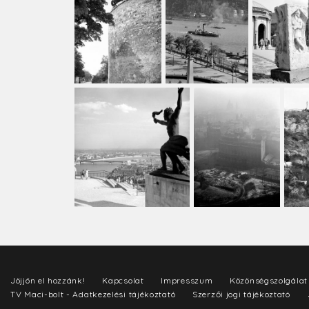
Jöjjön el hozzánk!
Kapcsolat
Impresszum
Közönségszolgálat
TV Maci-bolt - Adatkezelési tájékoztató
Szerzői jogi tájékoztató