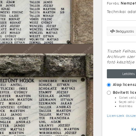
Forrás:
Nemzet
Technikai ada
Beágyazás
Tisztelt Felha
Archívum szerv
fotó készítője 
Letöltés
Alap licens
Bővített li
Üzleti cél
Sajtó célú
Kiállítás
Licenszek össze
K