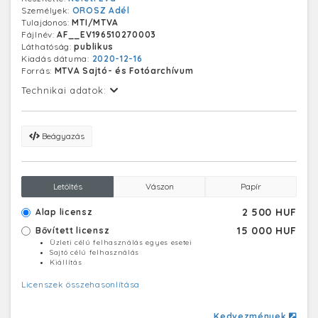
deux-jét.
Személyek:
OROSZ Adél
Tulajdonos:
MTI/MTVA
Fájlnév:
AF__EV196510270003
Láthatóság:
publikus
Kiadás dátuma:
2020-12-16
Forrás:
MTVA Sajtó- és Fotóarchívum
Technikai adatok:
Beágyazás
Letöltés
Vászon
Papír
2 500 HUF
Alap licensz
15 000 HUF
Bővített licensz
Üzleti célú felhasználás egyes esetei
Sajtó célú felhasználás
Kiállítás
Licenszek összehasonlítása
Kedvezmények