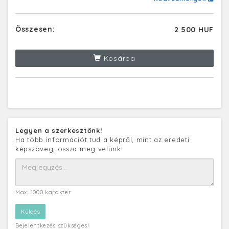
Összesen:
2 500 HUF
Kosárba
Legyen a szerkesztőnk!
Ha több információt tud a képről, mint az eredeti
képszöveg, ossza meg velünk!
Max. 1000 karakter
Bejelentkezés szükséges!