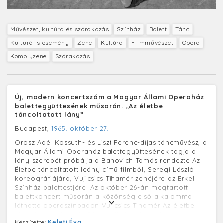
Művészet, kultúra és szórakozás
Színház
Balett
Tánc
Kulturális esemény
Zene
Kultúra
Filmművészet
Opera
Komolyzene
Szórakozás
Új, modern koncertszám a Magyar Állami Operaház
balettegyüttesének műsorán. „Az életbe
táncoltatott lány”
Budapest,
1965. október 27.
Orosz Adél Kossuth- és Liszt Ferenc-díjas táncművész, a
Magyar Állami Operaház balettegyüttesének tagja a
lány szerepét próbálja a Banovich Tamás rendezte Az
Életbe táncoltatott leány című filmből, Seregi László
koreográfiájára, Vujicsics Tihamér zenéjére az Erkel
Színház balettestjére. Az október 26-án megtartott
balettkoncert műsorán a közönség első alkalommal
láthatta operaszínpadon Vujicsics Tihamér Az életbe
táncoltatott lány című balettfilmjének modern pas de
Készítette:
Keleti Éva