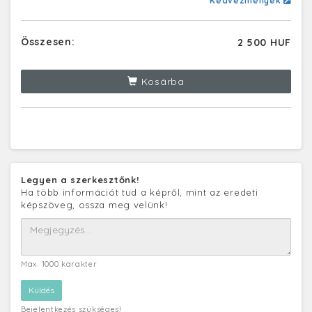
Kedvezmények
Összesen:
2 500 HUF
Kosárba
Legyen a szerkesztőnk!
Ha több információt tud a képről, mint az eredeti
képszöveg, ossza meg velünk!
Max. 1000 karakter
Bejelentkezés szükséges!