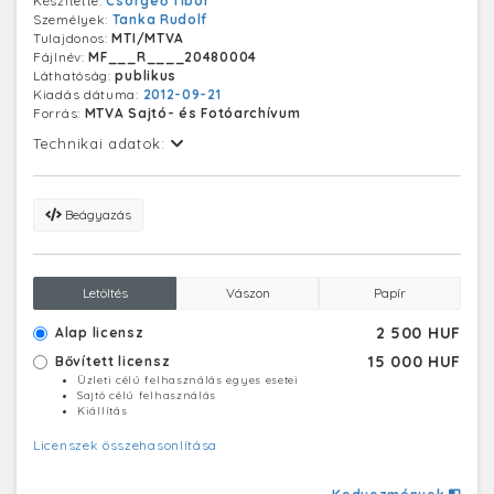
Készítette:
Csörgeő Tibor
Személyek:
Tanka Rudolf
Tulajdonos:
MTI/MTVA
Fájlnév:
MF___R____20480004
Láthatóság:
publikus
Kiadás dátuma:
2012-09-21
Forrás:
MTVA Sajtó- és Fotóarchívum
Technikai adatok:
Beágyazás
Letöltés
Vászon
Papír
2 500 HUF
Alap licensz
15 000 HUF
Bővített licensz
Üzleti célú felhasználás egyes esetei
Sajtó célú felhasználás
Kiállítás
Licenszek összehasonlítása