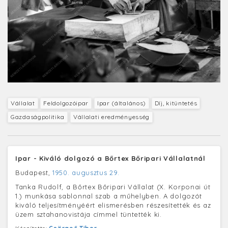
Vállalat
Feldolgozóipar
Ipar (általános)
Díj, kitüntetés
Gazdaságpolitika
Vállalati eredményesség
Ipar - Kiváló dolgozó a Bőrtex Bőripari Vállalatnál
Budapest,
1950. augusztus 29.
Tanka Rudolf, a Bőrtex Bőripari Vállalat (X. Korponai út
1.) munkása sablonnal szab a műhelyben. A dolgozót
kiváló teljesítményéért elismerésben részesítették és az
üzem sztahanovistája címmel tüntették ki.