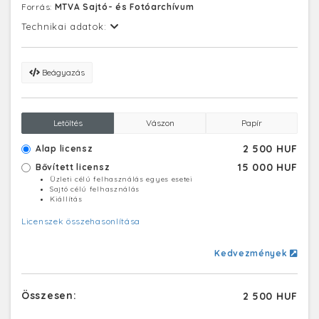
Forrás:
MTVA Sajtó- és Fotóarchívum
Technikai adatok:
Beágyazás
Letöltés
Vászon
Papír
2 500 HUF
Alap licensz
15 000 HUF
Bővített licensz
Üzleti célú felhasználás egyes esetei
Sajtó célú felhasználás
Kiállítás
Licenszek összehasonlítása
Kedvezmények
Összesen:
2 500 HUF