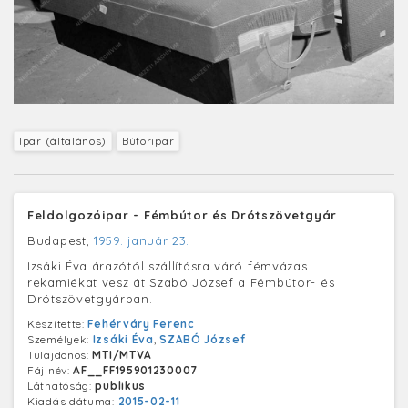
Ipar (általános)
Bútoripar
Feldolgozóipar - Fémbútor és Drótszövetgyár
Budapest,
1959. január 23.
Izsáki Éva árazótól szállításra váró fémvázas
rekamiékat vesz át Szabó József a Fémbútor- és
Drótszövetgyárban.
Készítette:
Fehérváry Ferenc
Személyek:
Izsáki Éva
,
SZABÓ József
Tulajdonos:
MTI/MTVA
Fájlnév:
AF__FF195901230007
Láthatóság:
publikus
Kiadás dátuma:
2015-02-11